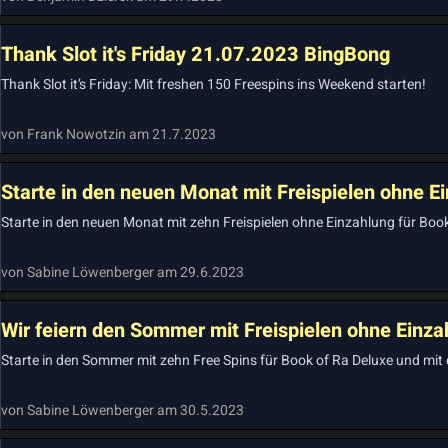
Thank Slot it's Friday 21.07.2023 BingBong
Thank Slot it’s Friday: Mit freshen 150 Freespins ins Weekend starten!
von
Frank Nowotzin
am
21.7.2023
Starte in den neuen Monat mit Freispielen ohne E
Starte in den neuen Monat mit zehn Freispielen ohne Einzahlung für Boo
von
Sabine Löwenberger
am
29.6.2023
Wir feiern den Sommer mit Freispielen ohne Einz
Starte in den Sommer mit zehn Free Spins für Book of Ra Deluxe und mit
von
Sabine Löwenberger
am
30.5.2023