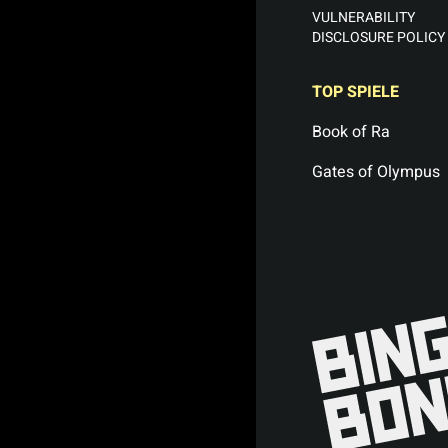
VULNERABILITY
DISCLOSURE POLICY
TOP SPIELE
Book of Ra
Gates of Olympus