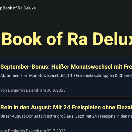
: Book of Ra Deluxe
:
Book of Ra Delu
en
September-Bonus: Heißer Monatswechsel mit Fre
Abräumen zum Monatswechsel: Jetzt 10 Freispiele schnappen & Chance 
chaft kündigen
von
Benjamin Dziersk
am
30.8.2023
Rein in den August: Mit 24 Freispielen ohne Einz
Unser August-Bonus fällt extra groß aus: Jetzt mit 24 Freespins in den 
von
Benjamin Dziersk
am
29.7.2023