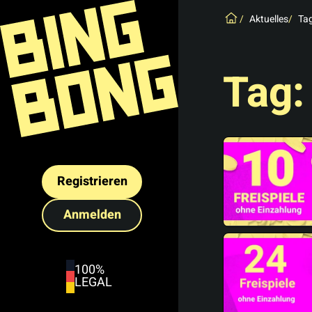
Aktuelles
Tag
Spiele
Tag
Neuigkeit
Live-Chat
Registrieren
Mitglieds
Anmelden
100%
LEGAL