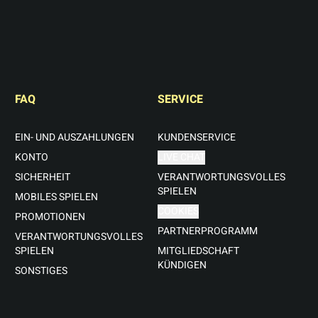
FAQ
SERVICE
EIN- UND AUSZAHLUNGEN
KUNDENSERVICE
KONTO
LIVE CHAT
SICHERHEIT
VERANTWORTUNGSVOLLES
SPIELEN
MOBILES SPIELEN
COOKIES
PROMOTIONEN
PARTNERPROGRAMM
VERANTWORTUNGSVOLLES
SPIELEN
MITGLIEDSCHAFT
KÜNDIGEN
SONSTIGES