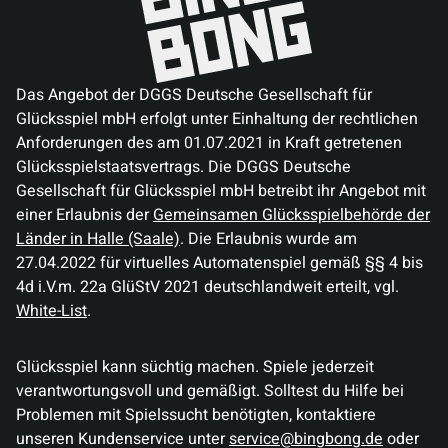
Das Angebot der DGGS Deutsche Gesellschaft für
Glücksspiel mbH erfolgt unter Einhaltung der rechtlichen
Anforderungen des am 01.07.2021 in Kraft getretenen
Glücksspielstaatsvertrags. Die DGGS Deutsche
Gesellschaft für Glücksspiel mbH betreibt ihr Angebot mit
einer Erlaubnis der
Gemeinsamen Glücksspielbehörde der
Länder in Halle (Saale)
. Die Erlaubnis wurde am
27.04.2022 für virtuelles Automatenspiel gemäß §§ 4 bis
4d i.V.m. 22a GlüStV 2021 deutschlandweit erteilt, vgl.
White-List
.
Glücksspiel kann süchtig machen. Spiele jederzeit
verantwortungsvoll und gemäßigt. Solltest du Hilfe bei
Problemen mit Spielssucht benötigten, kontaktiere
unseren Kundenservice unter
service@bingbong.de
oder