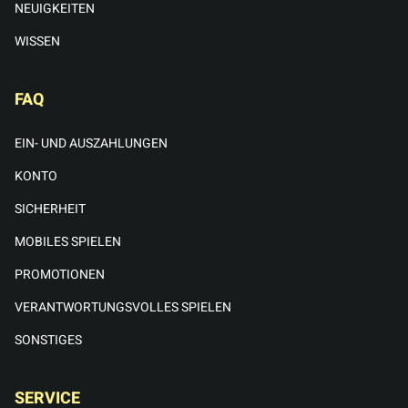
NEUIGKEITEN
WISSEN
FAQ
EIN- UND AUSZAHLUNGEN
KONTO
SICHERHEIT
MOBILES SPIELEN
PROMOTIONEN
VERANTWORTUNGSVOLLES SPIELEN
SONSTIGES
SERVICE