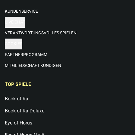
KUNDENSERVICE
LIVE CHAT
VERANTWORTUNGSVOLLES SPIELEN
COOKIES
PARTNERPROGRAMM
MITGLIEDSCHAFT KÜNDIGEN
TOP SPIELE
Book of Ra
Book of Ra Deluxe
Eye of Horus