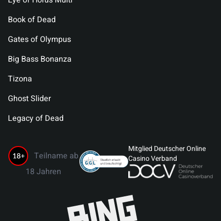
Eye of Horus Multi
Book of Dead
Gates of Olympus
Big Bass Bonanza
Tizona
Ghost Slider
Legacy of Dead
Mitglied Deutscher Online
Teilname ab
Casino Verband
18 Jahren