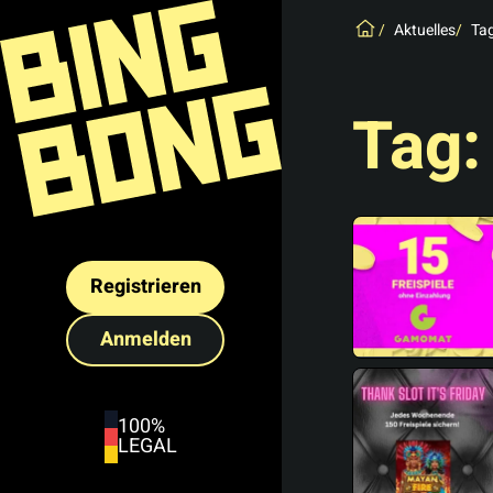
Aktuelles
Tag
Spiele
Tag
Neuigkeit
Live-Chat
Registrieren
Mitglieds
Anmelden
100%
LEGAL