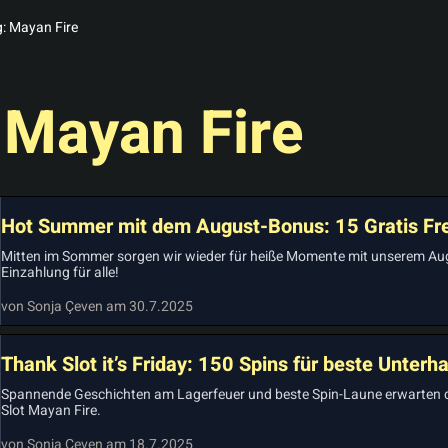
: Mayan Fire
:
Mayan Fire
en
Hot Summer mit dem August-Bonus: 15 Gratis Free
Mitten im Sommer sorgen wir wieder für heiße Momente mit unserem Aug
chaft kündigen
Einzahlung für alle!
von
Sonja Çeven
am
30.7.2025
Thank Slot it’s Friday: 150 Spins für beste Unte
Spannende Geschichten am Lagerfeuer und beste Spin-Laune erwarten di
Slot Mayan Fire.
von
Sonja Çeven
am
18.7.2025