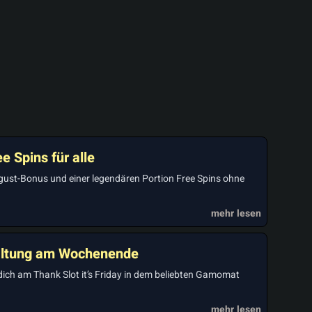
 Spins für alle
ust-Bonus und einer legendären Portion Free Spins ohne
mehr lesen
rhaltung am Wochenende
ch am Thank Slot it’s Friday in dem beliebten Gamomat
mehr lesen