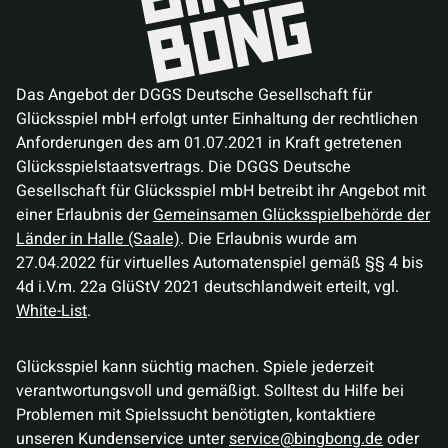
Das Angebot der DGGS Deutsche Gesellschaft für
Glücksspiel mbH erfolgt unter Einhaltung der rechtlichen
Anforderungen des am 01.07.2021 in Kraft getretenen
Glücksspielstaatsvertrags. Die DGGS Deutsche
Gesellschaft für Glücksspiel mbH betreibt ihr Angebot mit
einer Erlaubnis der
Gemeinsamen Glücksspielbehörde der
Länder in Halle (Saale)
. Die Erlaubnis wurde am
27.04.2022 für virtuelles Automatenspiel gemäß §§ 4 bis
4d i.V.m. 22a GlüStV 2021 deutschlandweit erteilt, vgl.
White-List
.
Glücksspiel kann süchtig machen. Spiele jederzeit
verantwortungsvoll und gemäßigt. Solltest du Hilfe bei
Problemen mit Spielssucht benötigten, kontaktiere
unseren Kundenservice unter
service@bingbong.de
oder