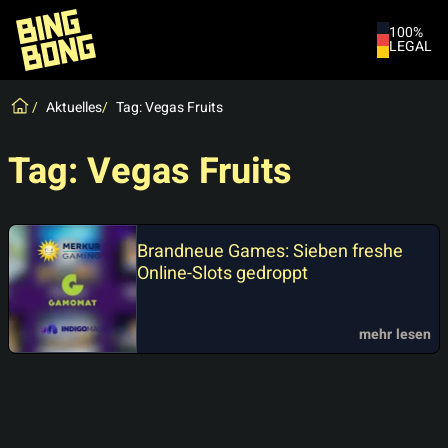
100%
LEGAL
Spiele
Aktuelles
Tag: Vegas Fruits
Neuigkeiten
Tag:
Vegas Fruits
Live-Chat
Mitgliedschaft kündigen
Brandneue Games: Sieben freshe
Online-Slots gedroppt
mehr lesen