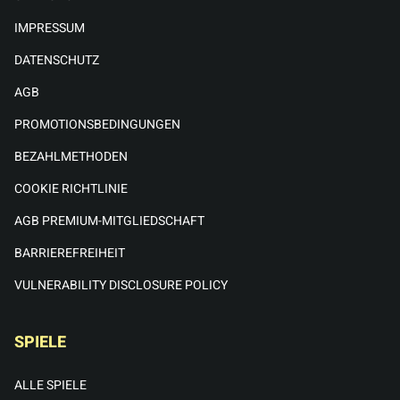
IMPRESSUM
DATENSCHUTZ
AGB
PROMOTIONSBEDINGUNGEN
BEZAHLMETHODEN
COOKIE RICHTLINIE
AGB PREMIUM-MITGLIEDSCHAFT
BARRIEREFREIHEIT
VULNERABILITY DISCLOSURE POLICY
SPIELE
ALLE SPIELE