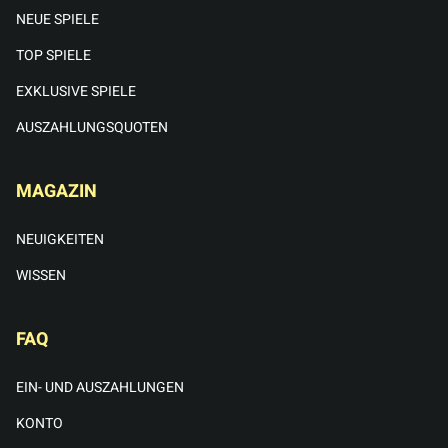
NEUE SPIELE
TOP SPIELE
EXKLUSIVE SPIELE
AUSZAHLUNGSQUOTEN
MAGAZIN
NEUIGKEITEN
WISSEN
FAQ
EIN- UND AUSZAHLUNGEN
KONTO