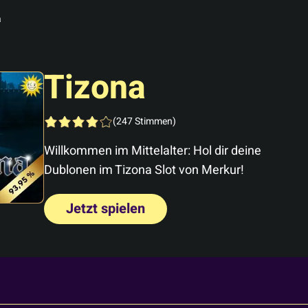
a
Tizona
en
(
247
Stimmen)
Willkommen im Mittelalter: Hol dir deine
Dublonen im Tizona Slot von Merkur!
chaft kündigen
Jetzt spielen