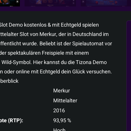
Slot Demo kostenlos & mit Echtgeld spielen
ittelalter Slot von Merkur, der in Deutschland im
fentlicht wurde. Beliebt ist der Spielautomat vor
der spektakulären Freispiele mit einem
Wild-Symbol. Hier kannst du die Tizona Demo
n oder online mit Echtgeld dein Glück versuchen.
berblick
Merkur
Mittelalter
2016
te (RTP):
93,95 %
Hoch