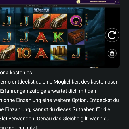
zona kostenlos
Demo entdeckst du eine Möglichkeit des kostenlosen
 Erfahrungen zufolge erwartet dich mit den
ohne Einzahlung eine weitere Option. Entdeckst du
e Einzahlung
, kannst du dieses Guthaben für die
Slot verwenden. Genau das Gleiche gilt, wenn du
 Einzahlung
nutzt.