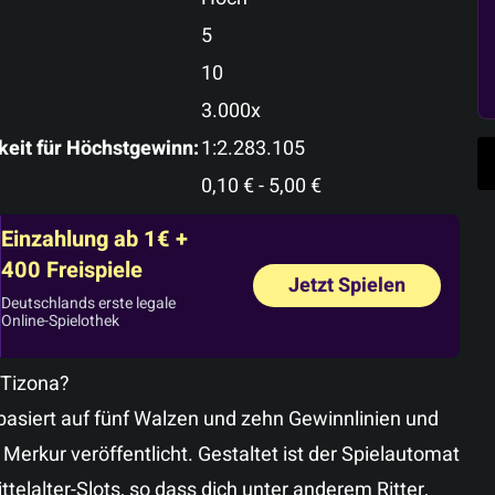
5
10
3.000x
keit für Höchstgewinn:
1:2.283.105
0,10 € - 5,00 €
Einzahlung ab 1€ +
400 Freispiele
Jetzt Spielen
Deutschlands erste legale
Online-Spielothek
 Tizona?
 basiert auf fünf Walzen und zehn Gewinnlinien und
erkur veröffentlicht. Gestaltet ist der Spielautomat
ittelalter-Slots, so dass dich unter anderem Ritter,