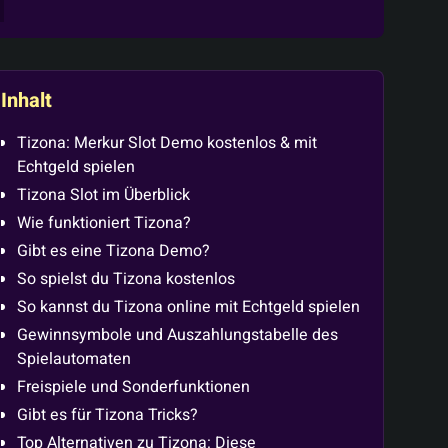
Inhalt
Tizona: Merkur Slot Demo kostenlos & mit
Echtgeld spielen
Tizona Slot im Überblick
Wie funktioniert Tizona?
Gibt es eine Tizona Demo?
So spielst du Tizona kostenlos
So kannst du Tizona online mit Echtgeld spielen
Gewinnsymbole und Auszahlungstabelle des
Spielautomaten
Freispiele und Sonderfunktionen
Gibt es für Tizona Tricks?
Top Alternativen zu Tizona: Diese