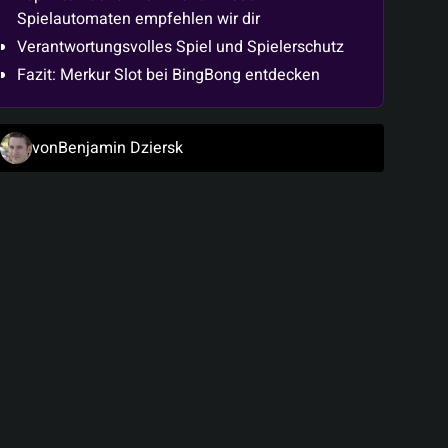
Spielautomaten empfehlen wir dir
Verantwortungsvolles Spiel und Spielerschutz
Fazit: Merkur Slot bei BingBong entdecken
von
Benjamin Dziersk