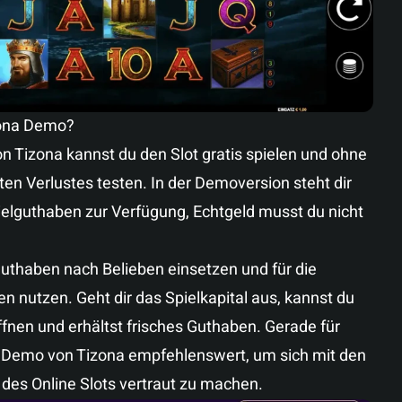
zona Demo?
n Tizona kannst du den Slot gratis spielen und ohne
ten Verlustes testen. In der Demoversion steht dir
pielguthaben zur Verfügung, Echtgeld musst du nicht
uthaben nach Belieben einsetzen und für die
 nutzen. Geht dir das Spielkapital aus, kannst du
fnen und erhältst frisches Guthaben. Gerade für
e Demo von Tizona empfehlenswert, um sich mit den
 des
Online Slots
vertraut zu machen.