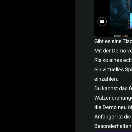
Gibt es eine Ti
Mit der Demo vo
Risiko eines ech
ein virtuelles S
einzahlen.
Du kannst das G
Walzendrehungen
die Demo neu öf
Anfänger ist di
Besonderheiten