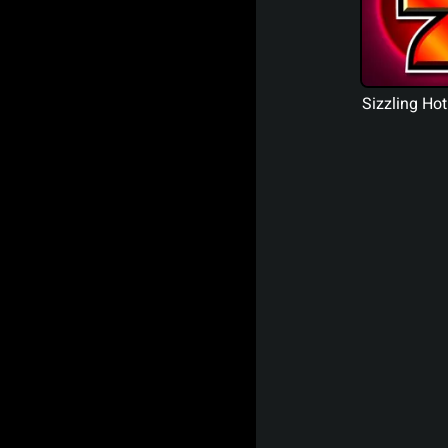
Sizzling Hot