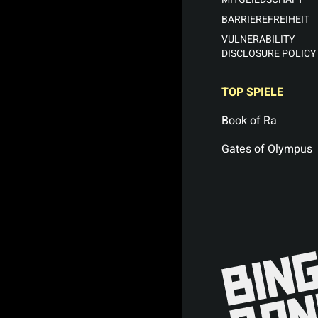
BARRIEREFREIHEIT
VULNERABILITY
DISCLOSURE POLICY
TOP SPIELE
Book of Ra
Gates of Olympus