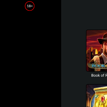
Book of 