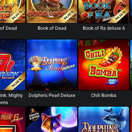
of Dead
Book of Dead
Book of Ra deluxe 6
nk: Mighty
Dolphin's Pearl Deluxe
Chili Bomba
ens