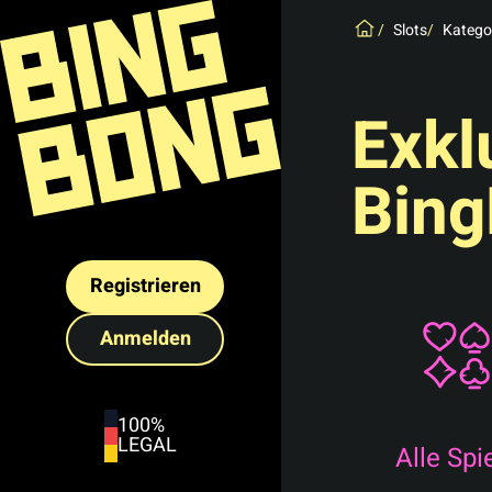
Slots
Katego
Spiele
Exkl
Neuigkeit
Bing
Live-Chat
Registrieren
Mitglieds
Anmelden
100%
LEGAL
Alle Spi