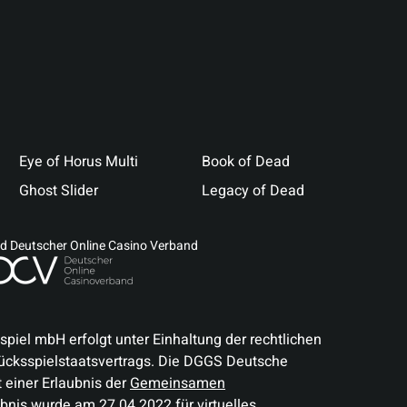
Eye of Horus Multi
Book of Dead
Ghost Slider
Legacy of Dead
ed Deutscher Online Casino Verband
iel mbH erfolgt unter Einhaltung der rechtlichen
ücksspielstaatsvertrags. Die DGGS Deutsche
 einer Erlaubnis der
Gemeinsamen
ubnis wurde am 27.04.2022 für virtuelles