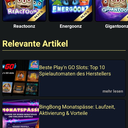
Reactoonz
Energoonz
Gigantoon
Relevante Artikel
Beste Play'n GO Slots: Top 10
Spielautomaten des Herstellers
mehr lesen
BingBong Monatspässe: Laufzeit,
Aktivierung & Vorteile