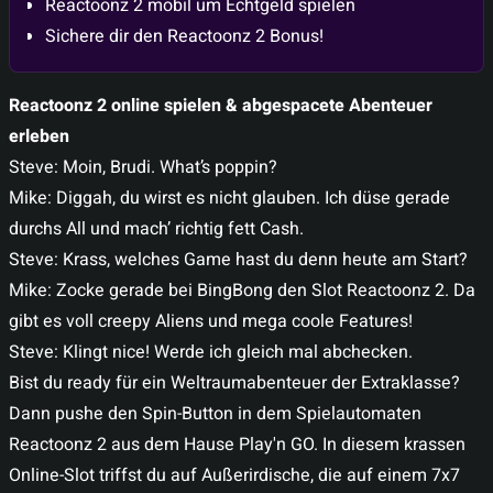
Reactoonz 2 mobil um Echtgeld spielen
Sichere dir den Reactoonz 2 Bonus!
Reactoonz 2 online spielen & abgespacete Abenteuer
erleben
Steve: Moin, Brudi. What’s poppin?
Mike: Diggah, du wirst es nicht glauben. Ich düse gerade
durchs All und mach’ richtig fett Cash.
Steve: Krass, welches Game hast du denn heute am Start?
Mike: Zocke gerade bei BingBong den Slot Reactoonz 2. Da
gibt es voll creepy Aliens und mega coole Features!
Steve: Klingt nice! Werde ich gleich mal abchecken.
Bist du ready für ein Weltraumabenteuer der Extraklasse?
Dann pushe den Spin-Button in dem Spielautomaten
Reactoonz 2 aus dem Hause Play'n GO. In diesem krassen
Online-Slot triffst du auf Außerirdische, die auf einem 7x7