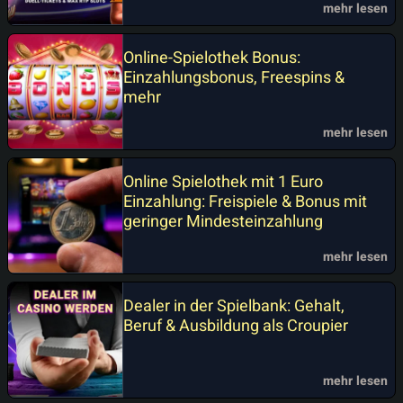
mehr lesen
Online-Spielothek Bonus:
Einzahlungsbonus, Freespins &
mehr
mehr lesen
Online Spielothek mit 1 Euro
Einzahlung: Freispiele & Bonus mit
geringer Mindesteinzahlung
mehr lesen
Dealer in der Spielbank: Gehalt,
Beruf & Ausbildung als Croupier
mehr lesen