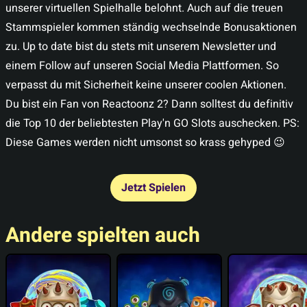
unserer virtuellen Spielhalle belohnt. Auch auf die treuen
Stammspieler kommen ständig wechselnde Bonusaktionen
zu. Up to date bist du stets mit unserem Newsletter und
einem Follow auf unseren Social Media Plattformen. So
verpasst du mit Sicherheit keine unserer coolen Aktionen.
Du bist ein Fan von Reactoonz 2? Dann solltest du definitiv
die Top 10 der beliebtesten Play'n GO Slots auschecken. PS:
Diese Games werden nicht umsonst so krass gehyped 😉
Jetzt Spielen
Andere spielten auch