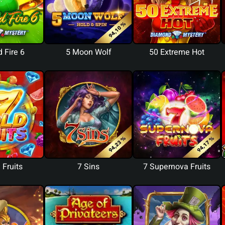
 Fire 6
5 Moon Wolf
50 Extreme Hot
 Fruits
7 Sins
7 Supernova Fruits