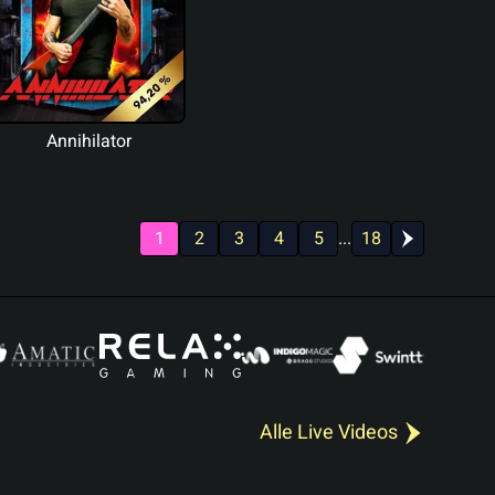
Annihilator
1
2
3
4
5
...
18
Alle
Live Videos