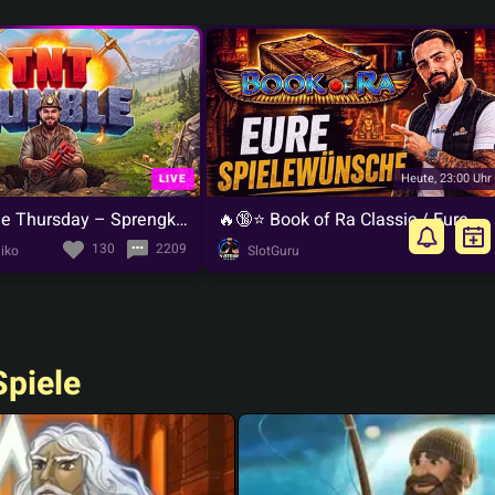
Spiele