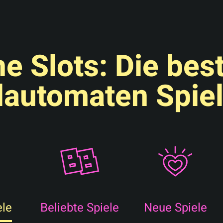
ne Slots: Die bes
en
lautomaten Spie
chaft kündigen
ele
Beliebte Spiele
Neue Spiele