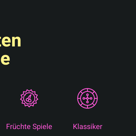
ten
le
Früchte Spiele
Klassiker