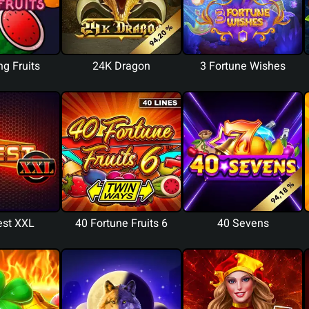
ng Fruits
24K Dragon
3 Fortune Wishes
est XXL
40 Fortune Fruits 6
40 Sevens