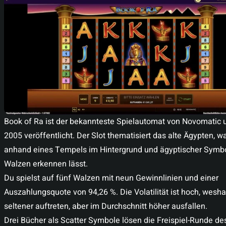
Book of Ra
ist der bekannteste Spielautomat von Novomatic 
2005 veröffentlicht. Der Slot thematisiert das alte Ägypten, w
anhand eines Tempels im Hintergrund und ägyptischer Symb
Walzen erkennen lässt.
Du spielst auf fünf Walzen mit neun Gewinnlinien und einer
Auszahlungsquote von 94,26 %. Die Volatilität ist hoch, wesh
seltener auftreten, aber im Durchschnitt höher ausfallen.
Drei Bücher als Scatter Symbole lösen die Freispiel-Runde de