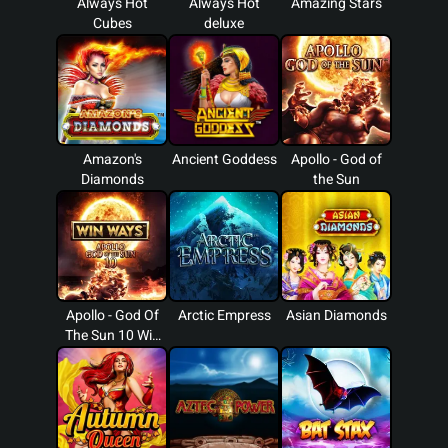
Always Hot
Always Hot
Amazing Stars
Cubes
deluxe
Amazon's
Ancient Goddess
Apollo - God of
Diamonds
the Sun
Apollo - God Of
Arctic Empress
Asian Diamonds
The Sun 10 Win
Ways