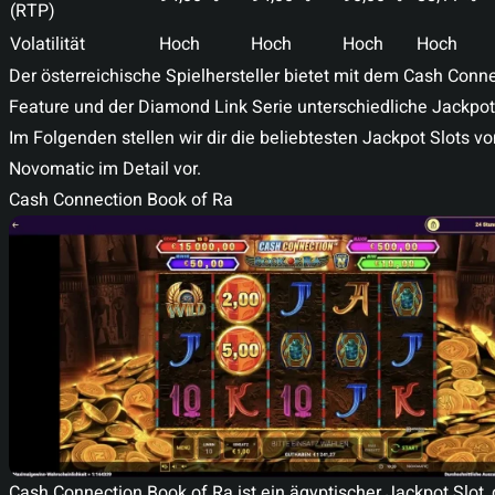
(RTP)
Volatilität
Hoch
Hoch
Hoch
Hoch
Der österreichische Spielhersteller bietet mit dem Cash Conn
Feature und der Diamond Link Serie unterschiedliche Jackpot
Im Folgenden stellen wir dir die beliebtesten
Jackpot Slots
vo
Novomatic im Detail vor.
Cash Connection Book of Ra
Cash Connection Book of Ra
ist ein ägyptischer Jackpot Slot, 