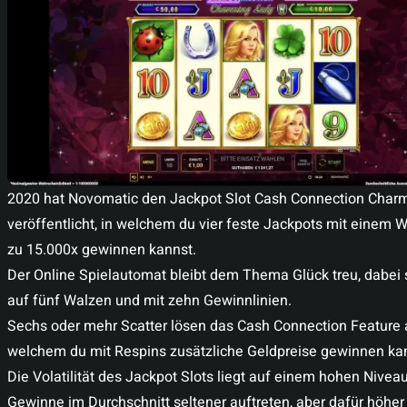
2020 hat Novomatic den Jackpot Slot
Cash Connection Char
veröffentlicht, in welchem du vier feste Jackpots mit einem W
zu 15.000x gewinnen kannst.
Der Online Spielautomat bleibt dem Thema Glück treu, dabei s
auf fünf Walzen und mit zehn Gewinnlinien.
Sechs oder mehr Scatter lösen das Cash Connection Feature a
welchem du mit Respins zusätzliche Geldpreise gewinnen ka
Die Volatilität des Jackpot Slots liegt auf einem hohen Nivea
Gewinne im Durchschnitt seltener auftreten, aber dafür höher 