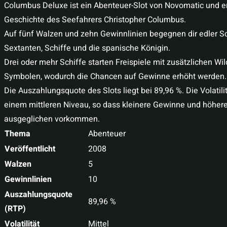
Columbus Deluxe
ist ein Abenteuer-Slot von Novomatic und er
Geschichte des Seefahrers Christopher Columbus.
Auf fünf Walzen und zehn Gewinnlinien begegnen dir edler 
Sextanten, Schiffe und die spanische Königin.
Drei oder mehr Schiffe starten Freispiele mit zusätzlichen Wil
Symbolen, wodurch die Chancen auf Gewinne erhöht werden.
Die Auszahlungsquote des Slots liegt bei 89,96 %. Die Volatili
einem mittleren Niveau, so dass kleinere Gewinne und höhe
ausgeglichen vorkommen.
Thema
Abenteuer
Veröffentlicht
2008
Walzen
5
Gewinnlinien
10
Auszahlungsquote
89,96 %
(RTP)
Volatilität
Mittel