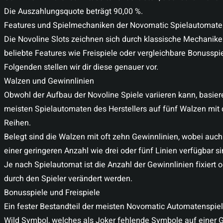
Die Auszahlungsquote beträgt 90,00 %.
Features und Spielmechaniken der Novomatic Spielautomat
Die Novoline Slots zeichnen sich durch klassische Mechanik
beliebte Features wie Freispiele oder vergleichbare Bonusspi
Folgenden stellen wir dir diese genauer vor.
Walzen und Gewinnlinien
Obwohl der Aufbau der Novoline Spiele variieren kann, basier
meisten Spielautomaten des Herstellers auf fünf Walzen mit 
Reihen.
Belegt sind die Walzen mit oft zehn Gewinnlinien, wobei auch
einer geringeren Anzahl wie drei oder fünf Linien verfügbar si
Je nach Spielautomat ist die Anzahl der Gewinnlinien fixiert 
durch den Spieler verändert werden.
Bonusspiele und Freispiele
Ein fester Bestandteil der meisten Novomatic Automatenspiel
Wild Symbol, welches als Joker fehlende Symbole auf einer 