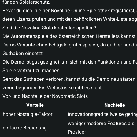
für den Spielerschutz.
Bevor du dich in einer Novoline Online Spielothek registrierst, 
deren Lizenz prüfen und mit der behördlichen White-Liste abg
Sind die Novoline Slots kostenlos spielbar?
Die Automatenspiele des österreichischen Herstellers kannst 
Demo-Variante ohne Echtgeld gratis spielen, da du hier nur 
Guthaben einsetzt.
Die Demo ist gut geeignet, um sich mit den Funktionen und F
Spiele vertraut zu machen.
Geht das Guthaben verloren, kannst du die Demo neu starten
vorne beginnen. Ein Verlustrisiko gibt es nicht.
Vor- und Nachteile der Novomatic Slots
Vorteile
Nachteile
hoher Nostalgie-Faktor
Innovationsgrad teilweise gerin
weniger moderne Features als 
einfache Bedienung
Provider