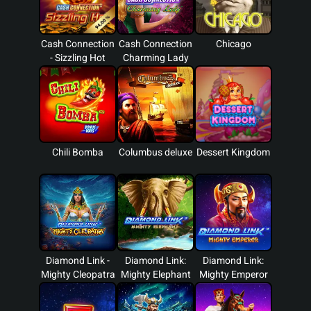
Cash Connection
Cash Connection
Chicago
- Sizzling Hot
Charming Lady
Chili Bomba
Columbus deluxe
Dessert Kingdom
Diamond Link -
Diamond Link:
Diamond Link:
Mighty Cleopatra
Mighty Elephant
Mighty Emperor