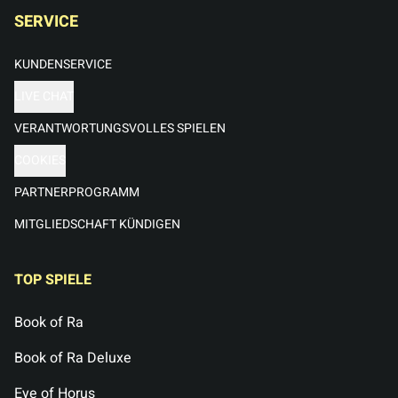
SERVICE
KUNDENSERVICE
LIVE CHAT
VERANTWORTUNGSVOLLES SPIELEN
COOKIES
PARTNERPROGRAMM
MITGLIEDSCHAFT KÜNDIGEN
TOP SPIELE
Book of Ra
Book of Ra Deluxe
Eye of Horus