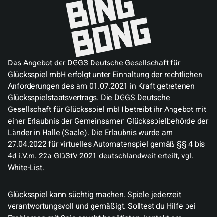
Das Angebot der DGGS Deutsche Gesellschaft für
Glücksspiel mbH erfolgt unter Einhaltung der rechtlichen
Anforderungen des am 01.07.2021 in Kraft getretenen
Glücksspielstaatsvertrags. Die DGGS Deutsche
Gesellschaft für Glücksspiel mbH betreibt ihr Angebot mit
einer Erlaubnis der
Gemeinsamen Glücksspielbehörde der
Länder in Halle (Saale)
. Die Erlaubnis wurde am
27.04.2022 für virtuelles Automatenspiel gemäß §§ 4 bis
4d i.V.m. 22a GlüStV 2021 deutschlandweit erteilt, vgl.
White-List
.
Glücksspiel kann süchtig machen. Spiele jederzeit
verantwortungsvoll und gemäßigt. Solltest du Hilfe bei