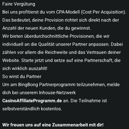
Faire Vergütung
Bei uns profitierst du vom CPA-Modell (Cost Per Acquisition).
Das bedeutet, deine Provision richtet sich direkt nach der
Anzahl der neuen Kunden, die du gewinnst.
Wir bieten überdurchschnittliche Provisionen, die wir
individuell an die Qualität unserer Partner anpassen. Dabei
zählen vor allem die Reichweite und das Vertrauen deiner
Website. Starte jetzt und setze auf eine Partnerschaft, die
sich wirklich auszahlt!
So wirst du Partner
Um am BingBong Partnerprogramm teilzunehmen, melde
dich bei unserem Inhouse-Netzwerk
CasinoAffiliateProgramm.de
an. Die Teilnahme ist
selbstverständlich kostenlos.
Wir freuen uns auf eine Zusammenarbeit mit dir!