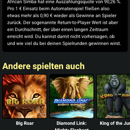
African Simba hat eine Auszahlungsquote von 90,26 %.
Pro 1 € Einsatz beim Automatenspiel fließen also
etwas mehr als 0,90 € wieder als Gewinne an Spieler
zurück. Der sogenannte Return-to-Player Wert ist aber
ein Durchschnitt, der über einen langen Zeitraum
erreicht wird. Du kannst damit nicht vorhersagen, ob
und wie viel du bei deinen Spielrunden gewinnen wirst.
Andere spielten auch
Big Roar
Diamond Link:
King of the Ju