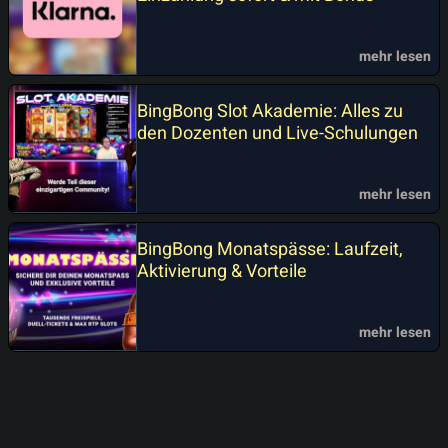
mehr lesen
BingBong Slot Akademie: Alles zu
den Dozenten und Live-Schulungen
mehr lesen
BingBong Monatspässe: Laufzeit,
Aktivierung & Vorteile
mehr lesen