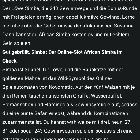
Der Löwe Simba, die 243 Gewinnwege und die Bonus-Runde
mit Freispielen ermöglichen dabei lukrative Gewinne. Lerne
hier alles über die Geheimnisse der afrikanischen Savanne.
Dann kannst du African Simba kostenlos und mit echtem
Geld spielen.
Gut gebrüllt, Simba: Der Online-Slot African Simba im
Check
Simba ist Suaheli für Löwe, und die Raubkatze mit der
goldenen Mähne ist das Wild-Symbol des
Online-
Spielautomaten von Novomatic
. Auf den fünf Walzen mit je
drei Reihen tauchen ansonsten Giraffe, Wasserbüffel,
Erdmännchen und Flamingo als Gewinnsymbole auf, sodass
du eine bunte Safari erlebst, während du Kombinationen
zusammenstellst. Du kannst wahlweise mit drei, neun, 27,
81 oder sogar 243 Gewinnwegen spielen, sodass sich eine
attraktive Auszahlungsquote von 90,26 % ergibt.