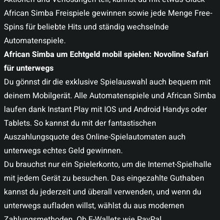
African Simba Freispiele gewinnen sowie jede Menge Free-
Spins für beliebte Hits und ständig wechselnde
Automatenspiele.
African Simba um Echtgeld mobil spielen: Novoline Safari
für unterwegs
Du gönnst dir die
exklusive Spielauswahl
auch bequem mit
deinem Mobilgerät. Alle Automatenspiele und African Simba
laufen dank Instant Play mit IOS und Android Handys oder
Tablets. So kannst du mit der fantastischen
Auszahlungsquote des Online-Spielautomaten auch
unterwegs echtes Geld gewinnen.
Du brauchst nur ein Spielerkonto, um die Internet-Spielhalle
mit jedem Gerät zu besuchen. Das eingezahlte Guthaben
kannst du jederzeit und überall verwenden, und wenn du
unterwegs aufladen willst, wählst du aus modernen
Zahlungsmethoden. Ob E-Wallets wie PayPal,