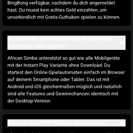
BingBong verfügbar, nachdem du dich angemeldet
hast. Du musst kein echtes Geld einzahlen, um
unverbindlich mit Gratis-Guthaben spielen zu können.
Kann man den Online-Slot African Simba mit dem
Handy oder Tablet spielen?
African Simba unterstützt so gut wie alle Mobilgeräte
mit der Instant Play Variante ohne Download. Du
startest den Online-Spielautomaten einfach im Browser
auf deinem Smartphone oder Tablet. Das ist mit
Android und iOS gleichermaßen möglich und natürlich
sind alle Features und Gewinnchancen identisch mit
der Desktop-Version.
Wie hoch ist der RTP-Wert von African Simba?