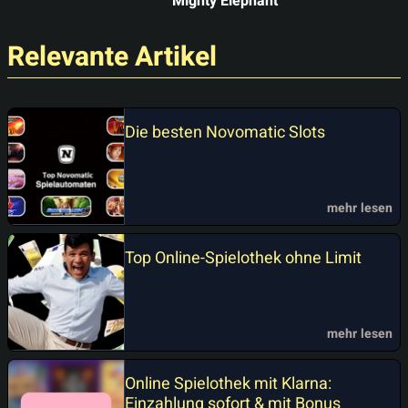
Mighty Elephant
Relevante Artikel
Die besten Novomatic Slots
mehr lesen
Top Online-Spielothek ohne Limit
mehr lesen
Online Spielothek mit Klarna:
Einzahlung sofort & mit Bonus