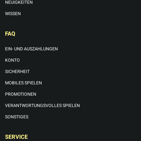
NEUIGKEITEN
WISSEN
FAQ
EIN- UND AUSZAHLUNGEN
KONTO
SICHERHEIT
MOBILES SPIELEN
PROMOTIONEN
VERANTWORTUNGSVOLLES SPIELEN
SONSTIGES
SERVICE