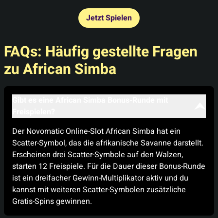
Jetzt Spielen
FAQs:
Häufig gestellte Fragen
zu African Simba
Gibt es eine African Simba Bonus-Runde mit
Freispielen?
Der Novomatic Online-Slot African Simba hat ein
Scatter-Symbol, das die afrikanische Savanne darstellt.
Erscheinen drei Scatter-Symbole auf den Walzen,
starten 12 Freispiele. Für die Dauer dieser Bonus-Runde
ist ein dreifacher Gewinn-Multiplikator aktiv und du
kannst mit weiteren Scatter-Symbolen zusätzliche
Gratis-Spins gewinnen.