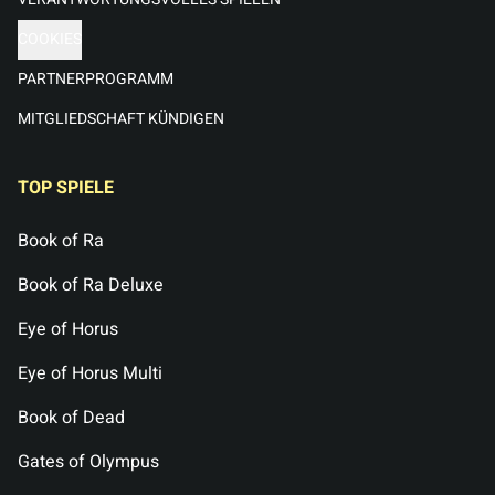
COOKIES
PARTNERPROGRAMM
MITGLIEDSCHAFT KÜNDIGEN
TOP SPIELE
Book of Ra
Book of Ra Deluxe
Eye of Horus
Eye of Horus Multi
Book of Dead
Gates of Olympus