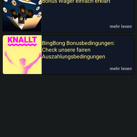
Bonus Wager einfach erklärt
mehr lesen
BingBong Bonusbedingungen:
Check unsere fairen
Auszahlungsbedingungen
mehr lesen