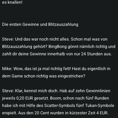
es knallen!
Die ersten Gewinne und Blitzauszahlung
Steve: Und das war noch nicht alles. Schon mal was von
Blitzauszahlung gehört? BingBong gönnt nämlich richtig und
zahlt dir deine Gewinne innerhalb von nur 24 Stunden aus.
Mike: Wow, das ist ja mal richtig fett! Hast du eigentlich in
dem Game schon richtig was eingestrichen?
Steve: Klar, kennst mich doch. Hab auf zehn Gewinnlinien
jeweils 0,20 EUR gesetzt. Boom, schon nach fünf Runden
habe ich mit Hilfe des Scatter-Symbols fünf Tukan-Symbole
erspielt. Aus den 20 Cent wurden in kürzester Zeit 4 EUR.