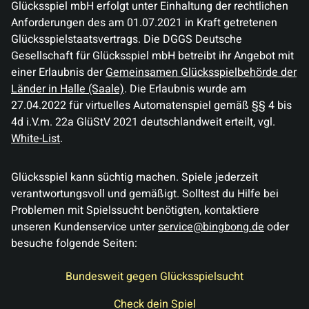
Glücksspiel mbH erfolgt unter Einhaltung der rechtlichen
Anforderungen des am 01.07.2021 in Kraft getretenen
Glücksspielstaatsvertrags. Die DGGS Deutsche
Gesellschaft für Glücksspiel mbH betreibt ihr Angebot mit
einer Erlaubnis der
Gemeinsamen Glücksspielbehörde der
Länder in Halle (Saale)
. Die Erlaubnis wurde am
27.04.2022 für virtuelles Automatenspiel gemäß §§ 4 bis
4d i.V.m. 22a GlüStV 2021 deutschlandweit erteilt, vgl.
White-List
.
Glücksspiel kann süchtig machen. Spiele jederzeit
verantwortungsvoll und gemäßigt. Solltest du Hilfe bei
Problemen mit Spielssucht benötigten, kontaktiere
unseren Kundenservice unter
service@bingbong.de
oder
besuche folgende Seiten:
Bundesweit gegen Glücksspielsucht
Check dein Spiel