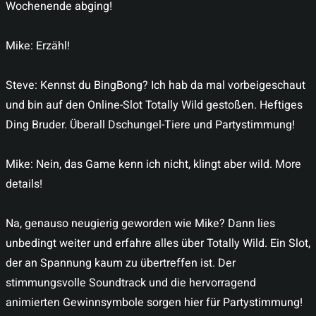
Wochenende abging!
Mike: Erzähl!
Steve: Kennst du BingBong? Ich hab da mal vorbeigeschaut
und bin auf den Online-Slot Totally Wild gestoßen. Heftiges
Ding Bruder. Überall Dschungel-Tiere und Partystimmung!
Mike: Nein, das Game kenn ich nicht, klingt aber wild. More
details!
Na, genauso neugierig geworden wie Mike? Dann lies
unbedingt weiter und erfahre alles über Totally Wild. Ein Slot,
der an Spannung kaum zu übertreffen ist. Der
stimmungsvolle Soundtrack und die hervorragend
animierten Gewinnsymbole sorgen hier für Partystimmung!