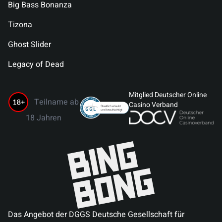
Big Bass Bonanza
Tizona
Ghost Slider
Legacy of Dead
Mitglied Deutscher Online
Teilname ab
Casino Verband
18 Jahren
Das Angebot der DGGS Deutsche Gesellschaft für