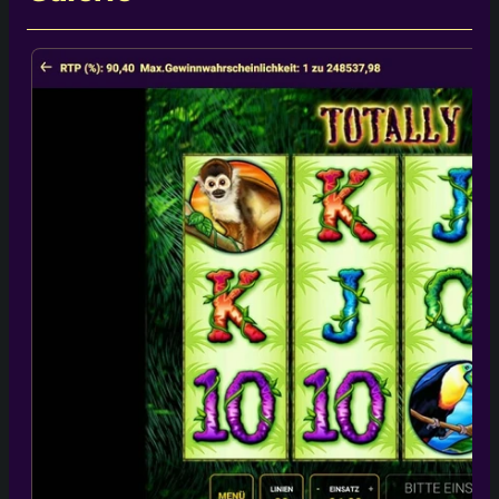
Vorschau wird ge