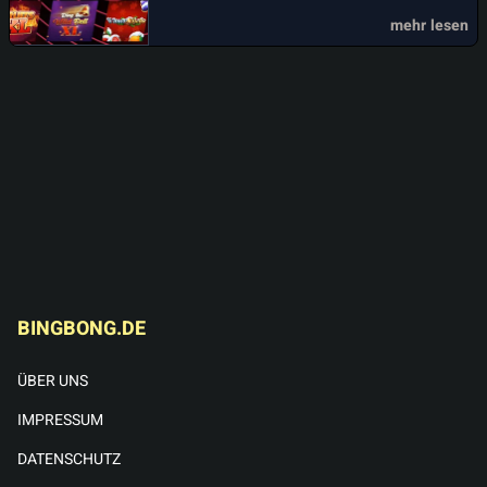
mehr lesen
BINGBONG.DE
ÜBER UNS
IMPRESSUM
DATENSCHUTZ