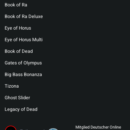
Book of Ra
Book of Ra Deluxe
Eye of Horus
Eye of Horus Multi
Book of Dead
Gates of Olympus
Big Bass Bonanza
Tizona
Ghost Slider
Legacy of Dead
Mitglied Deutscher Online