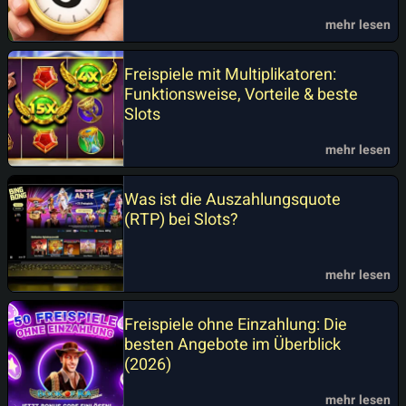
mehr lesen
Freispiele mit Multiplikatoren:
Funktionsweise, Vorteile & beste
Slots
mehr lesen
Was ist die Auszahlungsquote
(RTP) bei Slots?
mehr lesen
Freispiele ohne Einzahlung: Die
besten Angebote im Überblick
(2026)
mehr lesen