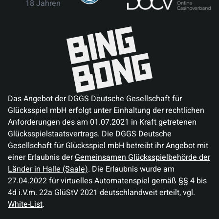
18 Jahren
Das Angebot der DGGS Deutsche Gesellschaft für
Glücksspiel mbH erfolgt unter Einhaltung der rechtlichen
Anforderungen des am 01.07.2021 in Kraft getretenen
Glücksspielstaatsvertrags. Die DGGS Deutsche
Gesellschaft für Glücksspiel mbH betreibt ihr Angebot mit
einer Erlaubnis der
Gemeinsamen Glücksspielbehörde der
Länder in Halle (Saale)
. Die Erlaubnis wurde am
27.04.2022 für virtuelles Automatenspiel gemäß §§ 4 bis
4d i.V.m. 22a GlüStV 2021 deutschlandweit erteilt, vgl.
White-List
.