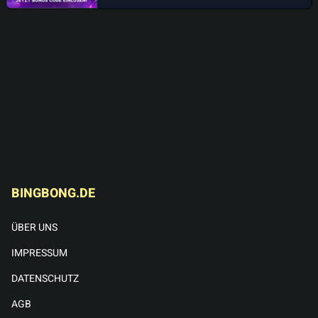
BINGBONG.DE
ÜBER UNS
IMPRESSUM
DATENSCHUTZ
AGB