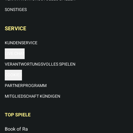
SONSTIGES
SERVICE
KUNDENSERVICE
LIVE CHAT
VERANTWORTUNGSVOLLES SPIELEN
COOKIES
PARTNERPROGRAMM
MITGLIEDSCHAFT KÜNDIGEN
TOP SPIELE
Book of Ra