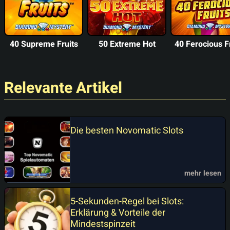
40 Supreme Fruits
50 Extreme Hot
40 Ferocious F
Relevante Artikel
Die besten Novomatic Slots
mehr lesen
5-Sekunden-Regel bei Slots:
Erklärung & Vorteile der
Mindestspinzeit