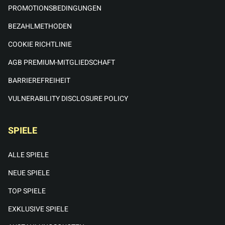
PROMOTIONSBEDINGUNGEN
BEZAHLMETHODEN
COOKIE RICHTLINIE
AGB PREMIUM-MITGLIEDSCHAFT
BARRIEREFREIHEIT
VULNERABILITY DISCLOSURE POLICY
SPIELE
ALLE SPIELE
NEUE SPIELE
TOP SPIELE
EXKLUSIVE SPIELE