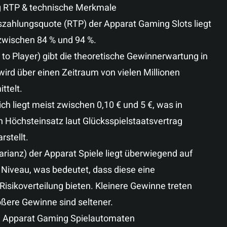
 RTP & technische Merkmale
szahlungsquote (RTP) der Apparat Gaming Slots liegt
zwischen 84 % und 94 %.
to Player)
gibt die theoretische Gewinnerwartung in
wird über einen Zeitraum von vielen Millionen
ttelt.
ch liegt meist zwischen 0,10 € und 5 €, was in
 Höchsteinsatz laut Glücksspielstaatsvertrag
rstellt.
Varianz)
der Apparat Spiele liegt überwiegend auf
 Niveau, was bedeutet, dass diese eine
sikoverteilung bieten. Kleinere Gewinne treten
ößere Gewinne sind seltener.
en Apparat Gaming Spielautomaten