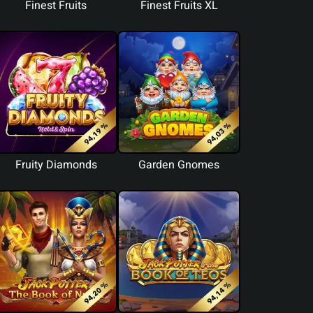
Finest Fruits
Finest Fruits XL
Fruity Diamonds
Garden Gnomes