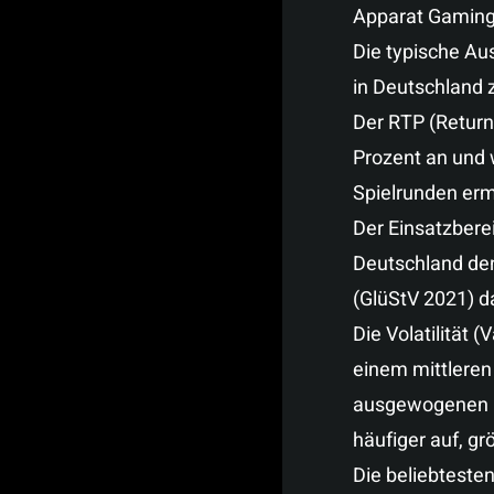
Apparat Gaming
Die typische Au
in Deutschland 
Der
RTP (Return 
Prozent an und 
Spielrunden ermi
Der Einsatzberei
Deutschland den
(GlüStV 2021) da
Die
Volatilität (
einem mittleren
ausgewogenen Ri
häufiger auf, gr
Die beliebtest