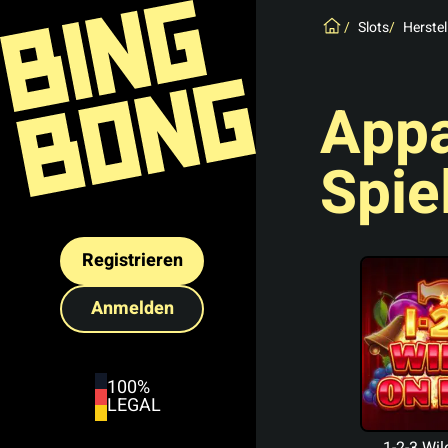
Slots
Herstel
Spiele
Appa
Neuigkeit
Spie
Live-Chat
Registrieren
Mitglieds
Anmelden
100%
LEGAL