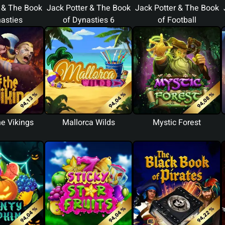
 & The Book
Jack Potter & The Book
Jack Potter & The Book
asties
of Dynasties 6
of Football
he Vikings
Mallorca Wilds
Mystic Forest