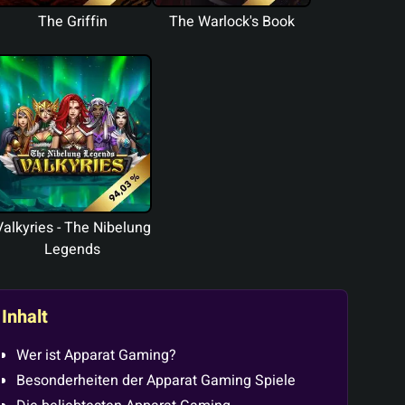
The Griffin
The Warlock's Book
Valkyries - The Nibelung
Legends
Inhalt
Wer ist Apparat Gaming?
Besonderheiten der Apparat Gaming Spiele