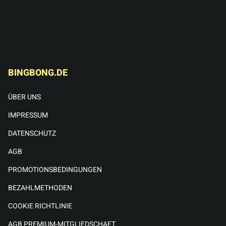
BINGBONG.DE
ÜBER UNS
IMPRESSUM
DATENSCHUTZ
AGB
PROMOTIONSBEDINGUNGEN
BEZAHLMETHODEN
COOKIE RICHTLINIE
AGB PREMIUM-MITGLIEDSCHAFT