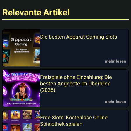
Relevante Artikel
Die besten Apparat Gaming Slots
mehr lesen
Freispiele ohne Einzahlung: Die
besten Angebote im Überblick
(2026)
mehr lesen
Free Slots: Kostenlose Online
Spielothek spielen