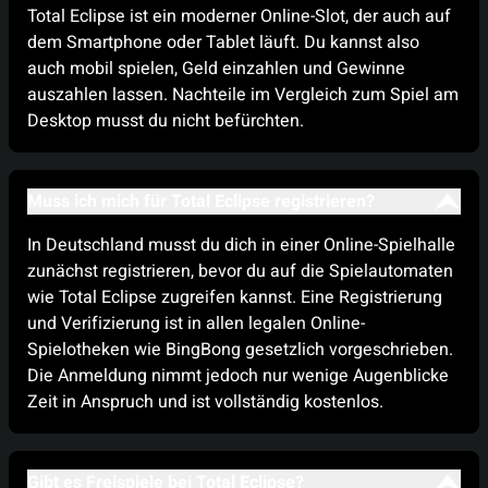
Total Eclipse ist ein moderner Online-Slot, der auch auf
dem Smartphone oder Tablet läuft. Du kannst also
auch mobil spielen, Geld einzahlen und Gewinne
auszahlen lassen. Nachteile im Vergleich zum Spiel am
Desktop musst du nicht befürchten.
Muss ich mich für Total Eclipse registrieren?
In Deutschland musst du dich in einer Online-Spielhalle
zunächst registrieren, bevor du auf die Spielautomaten
wie Total Eclipse zugreifen kannst. Eine Registrierung
und Verifizierung ist in allen legalen Online-
Spielotheken wie BingBong gesetzlich vorgeschrieben.
Die Anmeldung nimmt jedoch nur wenige Augenblicke
Zeit in Anspruch und ist vollständig kostenlos.
Gibt es Freispiele bei Total Eclipse?