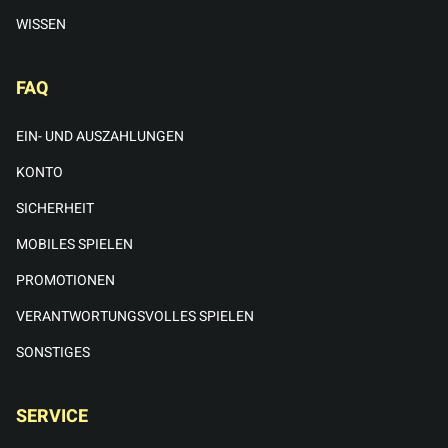
WISSEN
FAQ
EIN- UND AUSZAHLUNGEN
KONTO
SICHERHEIT
MOBILES SPIELEN
PROMOTIONEN
VERANTWORTUNGSVOLLES SPIELEN
SONSTIGES
SERVICE