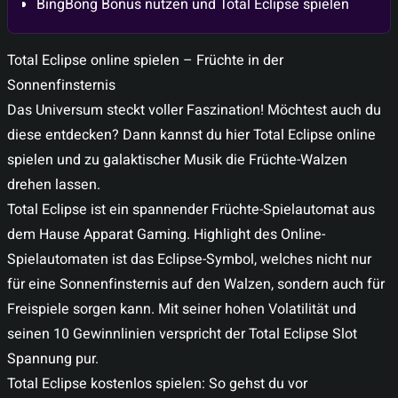
BingBong Bonus nutzen und Total Eclipse spielen
Total Eclipse online spielen – Früchte in der
Sonnenfinsternis
Das Universum steckt voller Faszination! Möchtest auch du
diese entdecken? Dann kannst du hier Total Eclipse online
spielen und zu galaktischer Musik die Früchte-Walzen
drehen lassen.
Total Eclipse ist ein spannender Früchte-Spielautomat aus
dem Hause Apparat Gaming. Highlight des Online-
Spielautomaten ist das Eclipse-Symbol, welches nicht nur
für eine Sonnenfinsternis auf den Walzen, sondern auch für
Freispiele sorgen kann. Mit seiner hohen Volatilität und
seinen 10 Gewinnlinien verspricht der Total Eclipse Slot
Spannung pur.
Total Eclipse kostenlos spielen: So gehst du vor