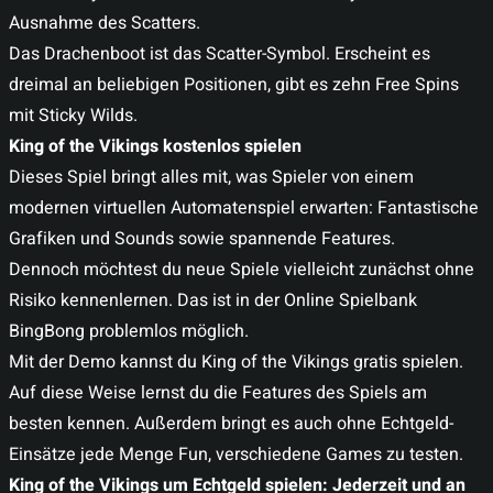
Ausnahme des Scatters.
Das Drachenboot ist das Scatter-Symbol. Erscheint es
dreimal an beliebigen Positionen, gibt es zehn Free Spins
mit Sticky Wilds.
King of the Vikings kostenlos spielen
Dieses Spiel bringt alles mit, was Spieler von einem
modernen virtuellen Automatenspiel erwarten: Fantastische
Grafiken und Sounds sowie spannende Features.
Dennoch möchtest du
neue Spiele
vielleicht zunächst ohne
Risiko kennenlernen. Das ist in der
Online Spielbank
BingBong
problemlos möglich.
Mit der Demo kannst du King of the Vikings gratis spielen.
Auf diese Weise lernst du die Features des Spiels am
besten kennen. Außerdem bringt es auch ohne Echtgeld-
Einsätze jede Menge Fun, verschiedene Games zu testen.
King of the Vikings um Echtgeld spielen: Jederzeit und an