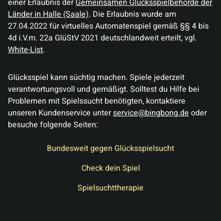
einer Erlaubnis der
Gemeinsamen Glücksspielbehörde der
Länder in Halle (Saale)
. Die Erlaubnis wurde am
27.04.2022 für virtuelles Automatenspiel gemäß §§ 4 bis
4d i.V.m. 22a GlüStV 2021 deutschlandweit erteilt, vgl.
White-List
.
Glücksspiel kann süchtig machen. Spiele jederzeit
verantwortungsvoll und gemäßigt. Solltest du Hilfe bei
Problemen mit Spielssucht benötigten, kontaktiere
unseren Kundenservice unter
service@bingbong.de
oder
besuche folgende Seiten:
Bundesweit gegen Glücksspielsucht
Check dein Spiel
Spielsuchttherapie