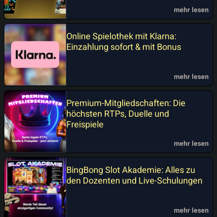
mehr lesen
Online Spielothek mit Klarna:
Einzahlung sofort & mit Bonus
mehr lesen
Premium-Mitgliedschaften: Die
höchsten RTPs, Duelle und
Freispiele
mehr lesen
BingBong Slot Akademie: Alles zu
den Dozenten und Live-Schulungen
mehr lesen