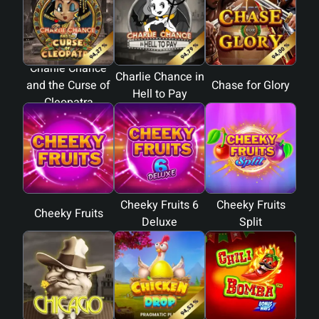
Charlie Chance
Charlie Chance in
and the Curse of
Chase for Glory
Hell to Pay
Cleopatra
Cheeky Fruits 6
Cheeky Fruits
Cheeky Fruits
Deluxe
Split