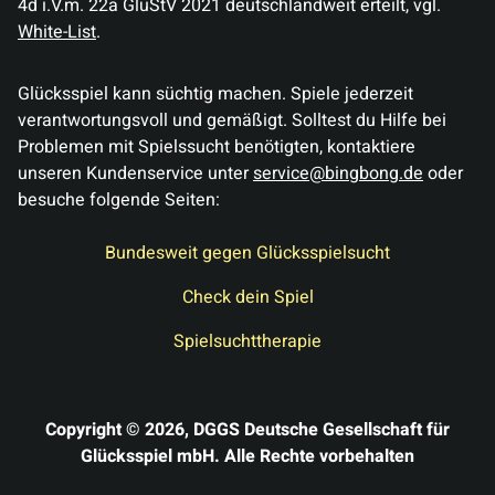
4d i.V.m. 22a GlüStV 2021 deutschlandweit erteilt, vgl.
White-List
.
Glücksspiel kann süchtig machen. Spiele jederzeit
verantwortungsvoll und gemäßigt. Solltest du Hilfe bei
Problemen mit Spielssucht benötigten, kontaktiere
unseren Kundenservice unter
service@bingbong.de
oder
besuche folgende Seiten:
Bundesweit gegen Glücksspielsucht
Check dein Spiel
Spielsuchttherapie
Copyright ©
2026
, DGGS Deutsche Gesellschaft für
Glücksspiel mbH. Alle Rechte vorbehalten