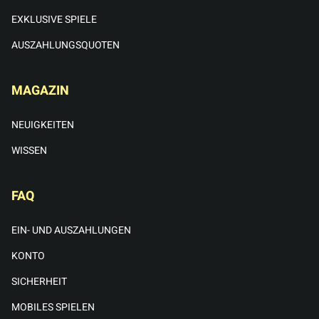
EXKLUSIVE SPIELE
AUSZAHLUNGSQUOTEN
MAGAZIN
NEUIGKEITEN
WISSEN
FAQ
EIN- UND AUSZAHLUNGEN
KONTO
SICHERHEIT
MOBILES SPIELEN