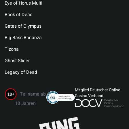
Eye of Horus Multi
Book of Dead
Gates of Olympus
Big Bass Bonanza
Tizona
Ghost Slider
Legacy of Dead
Mitglied Deutscher Online
Teilname ab
Casino Verband
18 Jahren