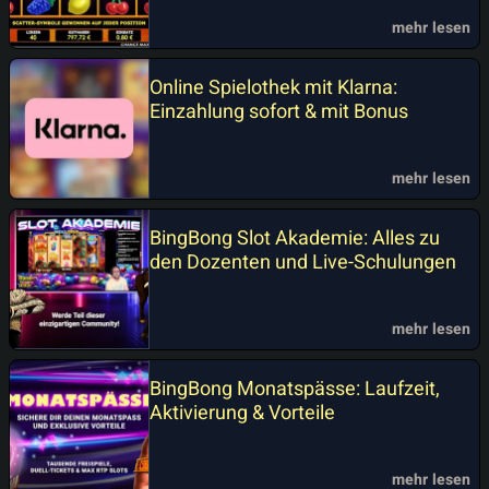
mehr lesen
Online Spielothek mit Klarna:
Einzahlung sofort & mit Bonus
mehr lesen
BingBong Slot Akademie: Alles zu
den Dozenten und Live-Schulungen
mehr lesen
BingBong Monatspässe: Laufzeit,
Aktivierung & Vorteile
mehr lesen