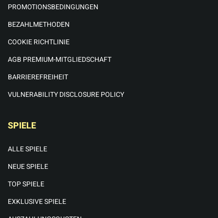
PROMOTIONSBEDINGUNGEN
BEZAHLMETHODEN
COOKIE RICHTLINIE
AGB PREMIUM-MITGLIEDSCHAFT
BARRIEREFREIHEIT
VULNERABILITY DISCLOSURE POLICY
SPIELE
ALLE SPIELE
NEUE SPIELE
TOP SPIELE
EXKLUSIVE SPIELE