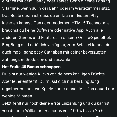
einfach mit dem Handy oder Tablet. Gönn dir eine Ladung
Vitamine, wenn du in der Bahn oder im Wartezimmer sitzt.
Das Beste daran ist, dass du einfach im
Instant Play
loslegen kannst. Dank der modernen HTML5-Technologie
brauchst du keine Software oder native App. Auch alle
anderen Games und Features in unserer
Online-Spielothek
BingBong sind natürlich verfügbar, zum Beispiel kannst du
auch mobil ganz easy Guthaben mit deiner bevorzugten
Zahlungsmethode
ein- und auszahlen
.
Hot Fruits 40 Bonus schnappen
Du bist nur wenige Klicks von deinem knalligen Früchte-
Abenteuer entfernt. Du musst dich nur bei BingBong
registrieren und dein
Spielerkonto
einrichten. Das dauert nur
wenige Minuten.
Jetzt fehlt nur noch deine erste Einzahlung und du kannst
von deinem Willkommensbonus von 100 % bis zu 25 €