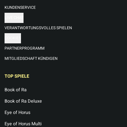
KUNDENSERVICE
LIVE CHAT
VERANTWORTUNGSVOLLES SPIELEN
COOKIES
PARTNERPROGRAMM
MITGLIEDSCHAFT KÜNDIGEN
TOP SPIELE
Book of Ra
Book of Ra Deluxe
Eye of Horus
Eye of Horus Multi