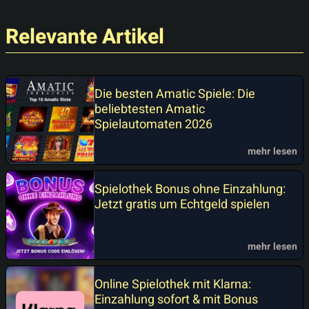
Relevante Artikel
Die besten Amatic Spiele: Die
beliebtesten Amatic
Spielautomaten 2026
mehr lesen
Spielothek Bonus ohne Einzahlung:
Jetzt gratis um Echtgeld spielen
mehr lesen
Online Spielothek mit Klarna:
Einzahlung sofort & mit Bonus