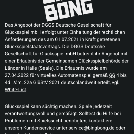
Das Angebot der DGGS Deutsche Gesellschaft für
Glücksspiel mbH erfolgt unter Einhaltung der rechtlichen
Anforderungen des am 01.07.2021 in Kraft getretenen
Glücksspielstaatsvertrags. Die DGGS Deutsche
Gesellschaft für Glücksspiel mbH betreibt ihr Angebot mit
einer Erlaubnis der
Gemeinsamen Glücksspielbehörde der
Länder in Halle (Saale)
. Die Erlaubnis wurde am
27.04.2022 für virtuelles Automatenspiel gemäß §§ 4 bis
4d i.V.m. 22a GlüStV 2021 deutschlandweit erteilt, vgl.
White-List
.
Glücksspiel kann süchtig machen. Spiele jederzeit
verantwortungsvoll und gemäßigt. Solltest du Hilfe bei
Problemen mit Spielssucht benötigten, kontaktiere
unseren Kundenservice unter
service@bingbong.de
oder