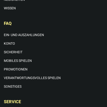
WISSEN
FAQ
EIN- UND AUSZAHLUNGEN
KONTO
SICHERHEIT
MOBILES SPIELEN
PROMOTIONEN
VERANTWORTUNGSVOLLES SPIELEN
SONSTIGES
SERVICE