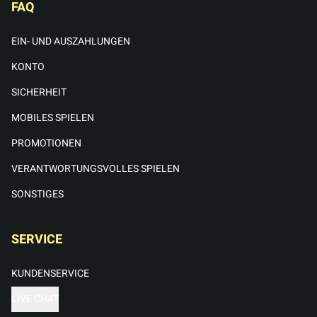
FAQ
EIN- UND AUSZAHLUNGEN
KONTO
SICHERHEIT
MOBILES SPIELEN
PROMOTIONEN
VERANTWORTUNGSVOLLES SPIELEN
SONSTIGES
SERVICE
KUNDENSERVICE
LIVE CHAT