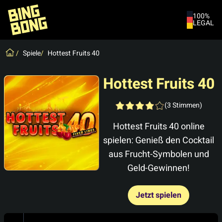
100%
LEGAL
Spiele
Spiele
Hottest Fruits 40
Neuigkeiten
Hottest Fruits 40
Live-Chat
(
3
Stimmen)
Mitgliedschaft kündigen
Hottest Fruits 40 online
spielen: Genieß den Cocktail
aus Frucht-Symbolen und
Geld-Gewinnen!
Jetzt spielen