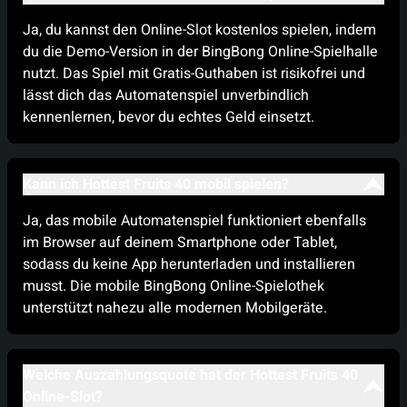
Ja, du kannst den Online-Slot kostenlos spielen, indem
du die Demo-Version in der BingBong Online-Spielhalle
nutzt. Das Spiel mit Gratis-Guthaben ist risikofrei und
lässt dich das Automatenspiel unverbindlich
kennenlernen, bevor du echtes Geld einsetzt.
Kann ich Hottest Fruits 40 mobil spielen?
Ja, das mobile Automatenspiel funktioniert ebenfalls
im Browser auf deinem Smartphone oder Tablet,
sodass du keine App herunterladen und installieren
musst. Die mobile BingBong Online-Spielothek
unterstützt nahezu alle modernen Mobilgeräte.
Welche Auszahlungsquote hat der Hottest Fruits 40
Online-Slot?