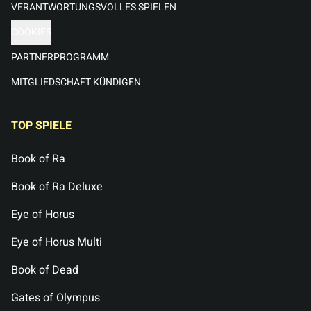
VERANTWORTUNGSVOLLES SPIELEN
COOKIES
PARTNERPROGRAMM
MITGLIEDSCHAFT KÜNDIGEN
TOP SPIELE
Book of Ra
Book of Ra Deluxe
Eye of Horus
Eye of Horus Multi
Book of Dead
Gates of Olympus