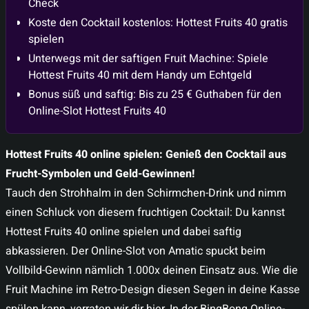
Check
Koste den Cocktail kostenlos: Hottest Fruits 40 gratis
spielen
Unterwegs mit der saftigen Fruit Machine: Spiele
Hottest Fruits 40 mit dem Handy um Echtgeld
Bonus süß und saftig: Bis zu 25 € Guthaben für den
Online-Slot Hottest Fruits 40
Hottest Fruits 40 online spielen: Genieß den Cocktail aus
Frucht-Symbolen und Geld-Gewinnen!
Tauch den Strohhalm in den Schirmchen-Drink und nimm
einen Schluck von diesem fruchtigen Cocktail: Du kannst
Hottest Fruits 40 online spielen und dabei saftig
abkassieren. Der Online-Slot von Amatic spuckt beim
Vollbild-Gewinn nämlich 1.000x deinen Einsatz aus. Wie die
Fruit Machine im Retro-Design diesen Segen in deine Kasse