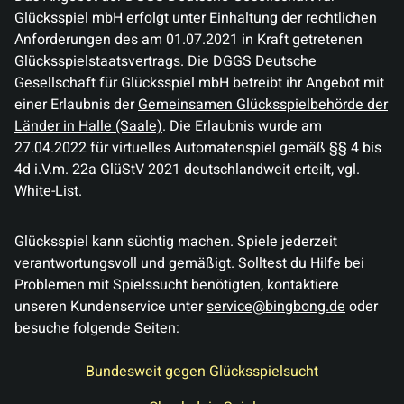
Glücksspiel mbH erfolgt unter Einhaltung der rechtlichen
Anforderungen des am 01.07.2021 in Kraft getretenen
Glücksspielstaatsvertrags. Die DGGS Deutsche
Gesellschaft für Glücksspiel mbH betreibt ihr Angebot mit
einer Erlaubnis der
Gemeinsamen Glücksspielbehörde der
Länder in Halle (Saale)
. Die Erlaubnis wurde am
27.04.2022 für virtuelles Automatenspiel gemäß §§ 4 bis
4d i.V.m. 22a GlüStV 2021 deutschlandweit erteilt, vgl.
White-List
.
Glücksspiel kann süchtig machen. Spiele jederzeit
verantwortungsvoll und gemäßigt. Solltest du Hilfe bei
Problemen mit Spielssucht benötigten, kontaktiere
unseren Kundenservice unter
service@bingbong.de
oder
besuche folgende Seiten:
Bundesweit gegen Glücksspielsucht