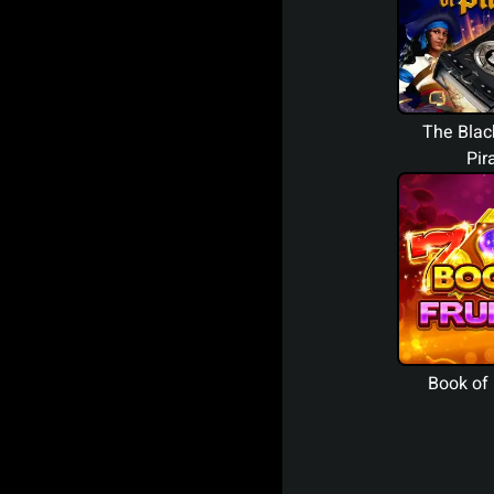
The Blac
Pir
Book of 