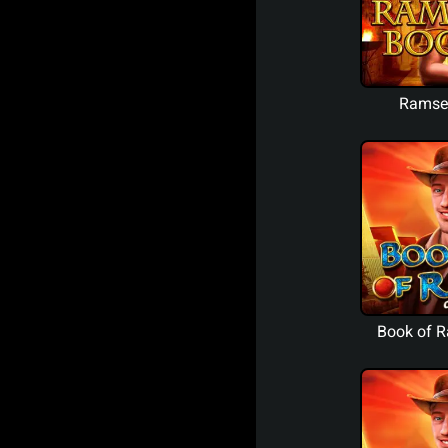
Ramse
Book of R