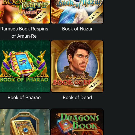
Ramses Book Respins
Book of Nazar
of Amun-Re
Book of Pharao
Book of Dead