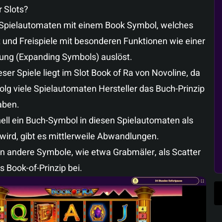
 Slots?
 Spielautomaten mit einem Book Symbol, welches
t und Freispiele mit besonderen Funktionen wie einer
ung (Expanding Symbols) auslöst.
ser Spiele liegt im Slot
Book of Ra
von
Novoline
, da
olg viele
Spielautomaten Hersteller
das Buch-Prinzip
ben.
nell ein Buch-Symbol in diesen
Spielautomaten
als
 wird, gibt es mittlerweile Abwandlungen.
 andere Symbole, wie etwa Grabmäler, als Scatter
 Book-of-Prinzip bei.