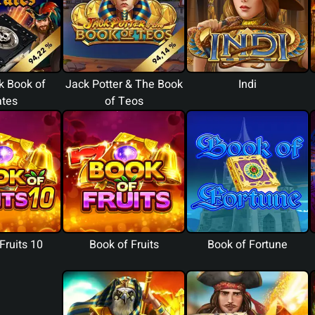
k Book of
Jack Potter & The Book
Indi
ates
of Teos
Fruits 10
Book of Fruits
Book of Fortune