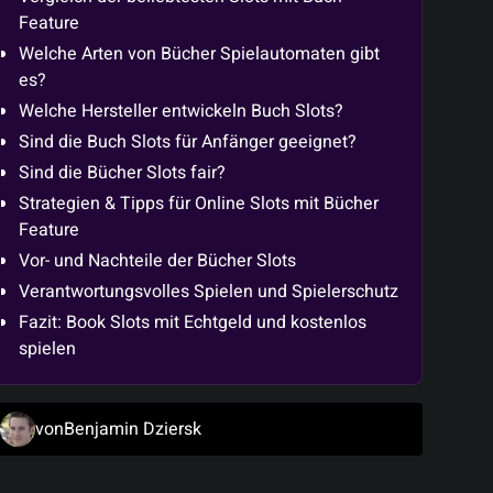
Feature
Welche Arten von Bücher Spielautomaten gibt
es?
Welche Hersteller entwickeln Buch Slots?
Sind die Buch Slots für Anfänger geeignet?
Sind die Bücher Slots fair?
Strategien & Tipps für Online Slots mit Bücher
Feature
Vor- und Nachteile der Bücher Slots
Verantwortungsvolles Spielen und Spielerschutz
Fazit: Book Slots mit Echtgeld und kostenlos
spielen
von
Benjamin Dziersk