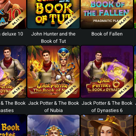
 deluxe 10
John Hunter and the
Book of Fallen
Book of Tut
 & The Book
Jack Potter & The Book
Jack Potter & The Book
asties
of Nubia
of Dynasties 6