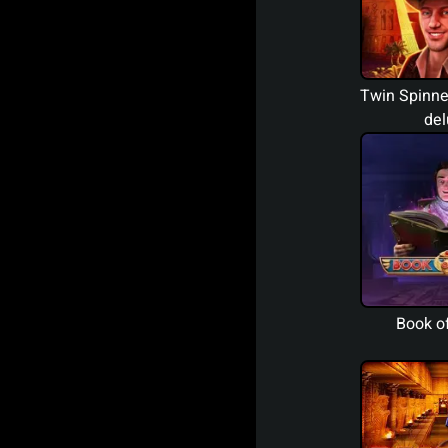
Twin Spinne
del
Book o