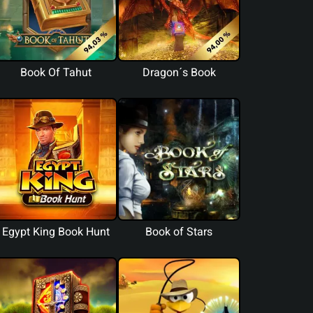
Book Of Tahut
Dragon´s Book
Egypt King Book Hunt
Book of Stars