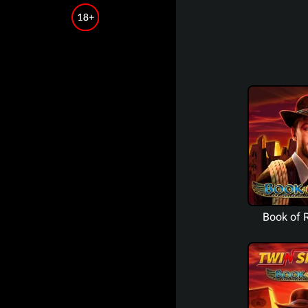
Book of 