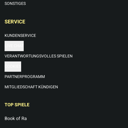
SONSTIGES
SERVICE
KUNDENSERVICE
LIVE CHAT
VERANTWORTUNGSVOLLES SPIELEN
COOKIES
PARTNERPROGRAMM
MITGLIEDSCHAFT KÜNDIGEN
TOP SPIELE
Book of Ra