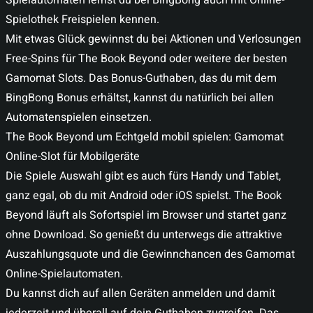
Spielautomaten
lernst du bei BingBong auch mit
Online-
Spielothek Freispielen
kennen.
Mit etwas Glück gewinnst du bei Aktionen und Verlosungen
Free-Spins für The Book Beyond oder weitere der besten
Gamomat Slots
. Das Bonus-Guthaben, das du mit dem
BingBong Bonus erhältst, kannst du natürlich bei allen
Automatenspielen einsetzen.
The Book Beyond um Echtgeld mobil spielen: Gamomat
Online-Slot für Mobilgeräte
Die Spiele Auswahl gibt es auch fürs Handy und Tablet,
ganz egal, ob du mit Android oder iOS spielst. The Book
Beyond läuft als Sofortspiel im Browser und startet ganz
ohne Download. So genießt du unterwegs die attraktive
Auszahlungsquote und die Gewinnchancen des Gamomat
Online-Spielautomaten.
Du kannst dich auf allen Geräten anmelden und damit