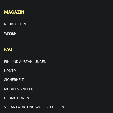
MAGAZIN
NEUIGKEITEN
WISSEN
FAQ
EIN- UND AUSZAHLUNGEN
KONTO
SICHERHEIT
MOBILES SPIELEN
PROMOTIONEN
VERANTWORTUNGSVOLLES SPIELEN