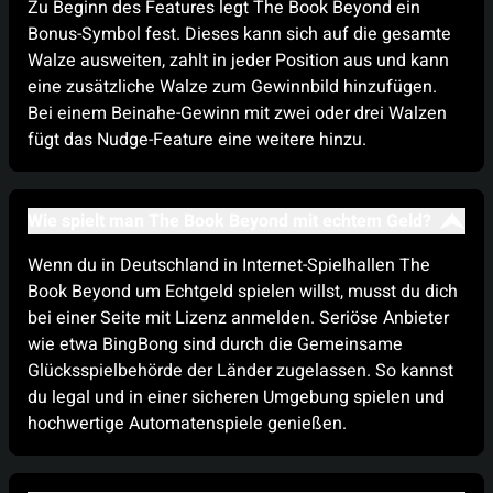
Zu Beginn des Features legt The Book Beyond ein
Bonus-Symbol fest. Dieses kann sich auf die gesamte
Walze ausweiten, zahlt in jeder Position aus und kann
eine zusätzliche Walze zum Gewinnbild hinzufügen.
Bei einem Beinahe-Gewinn mit zwei oder drei Walzen
fügt das Nudge-Feature eine weitere hinzu.
Wie spielt man The Book Beyond mit echtem Geld?
Wenn du in Deutschland in Internet-Spielhallen The
Book Beyond um Echtgeld spielen willst, musst du dich
bei einer Seite mit Lizenz anmelden. Seriöse Anbieter
wie etwa BingBong sind durch die Gemeinsame
Glücksspielbehörde der Länder zugelassen. So kannst
du legal und in einer sicheren Umgebung spielen und
hochwertige Automatenspiele genießen.