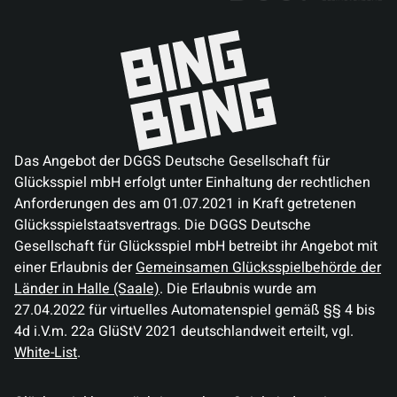
Das Angebot der DGGS Deutsche Gesellschaft für
Glücksspiel mbH erfolgt unter Einhaltung der rechtlichen
Anforderungen des am 01.07.2021 in Kraft getretenen
Glücksspielstaatsvertrags. Die DGGS Deutsche
Gesellschaft für Glücksspiel mbH betreibt ihr Angebot mit
einer Erlaubnis der
Gemeinsamen Glücksspielbehörde der
Länder in Halle (Saale)
. Die Erlaubnis wurde am
27.04.2022 für virtuelles Automatenspiel gemäß §§ 4 bis
4d i.V.m. 22a GlüStV 2021 deutschlandweit erteilt, vgl.
White-List
.