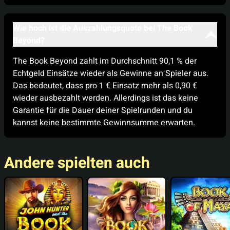
Wie hoch ist die Auszahlungsquote bei The Book
Beyond?
The Book Beyond zahlt im Durchschnitt 90,1 % der
Echtgeld Einsätze wieder als Gewinne an Spieler aus.
Das bedeutet, dass pro 1 € Einsatz mehr als 0,90 €
wieder ausbezahlt werden. Allerdings ist das keine
Garantie für die Dauer deiner Spielrunden und du
kannst keine bestimmte Gewinnsumme erwarten.
Andere spielten auch