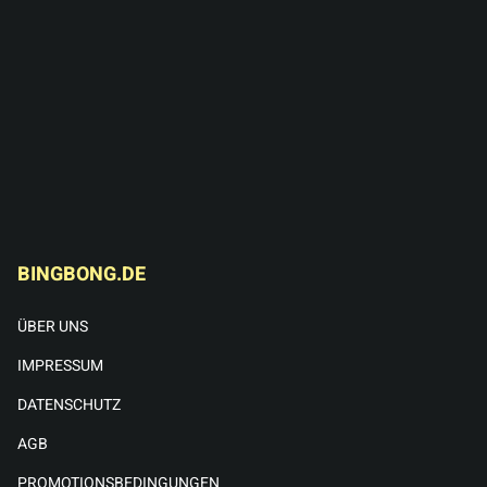
BINGBONG.DE
ÜBER UNS
IMPRESSUM
DATENSCHUTZ
AGB
PROMOTIONSBEDINGUNGEN