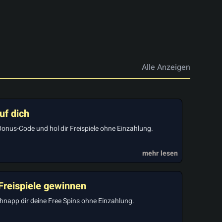
Alle Anzeigen
uf dich
 Bonus-Code und hol dir Freispiele ohne Einzahlung.
mehr lesen
Freispiele gewinnen
hnapp dir deine Free Spins ohne Einzahlung.