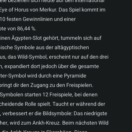
ele beziehen sich heute auf den international
Eye of Horus
von Merkur. Das Spiel kommt im
10 festen Gewinnlinien und einer
te von 86,44 %.
einen Ägypten-Slot gehört, tummeln sich auf
ische Symbole aus der altägyptischen
s, das Wild-Symbol, erscheint nur auf den drei
n, expandiert dort jedoch über die gesamte
ter-Symbol wird durch eine Pyramide
bringt dir den Zugang zu den Freispielen.
-Symbolen starten 12 Freispiele, bei denen
cheidende Rolle spielt. Taucht er während der
 verbessert er die Bildsymbole: Das niedrigste
her, wird zum Ankh-Kreuz. Beim nächsten Wild