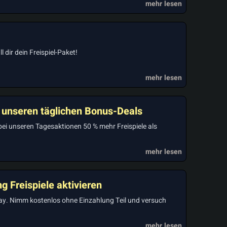
mehr lesen
 dir dein Freispiel-Paket!
mehr lesen
 unseren täglichen Bonus-Deals
ei unseren Tagesaktionen 50 % mehr Freispiele als
mehr lesen
 Freispiele aktivieren
day. Nimm kostenlos ohne Einzahlung Teil und versuch
mehr lesen