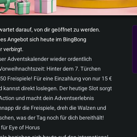
artet darauf, von dir geöffnet zu werden.
hes Angebot sich heute im BingBong
 verbirgt.
ser Adventskalender wieder ordentlich
Vorweihnachtszeit: Hinter dem 7. Türchen
50 Freispiele! Für eine Einzahlung von nur 15 €
d kannst direkt loslegen. Der heutige Slot sorgt
Action und macht dein Adventserlebnis
hnapp dir die Freispiele, dreh die Walzen und
schen, was der Tag noch für dich bereithält!
 für Eye of Horus