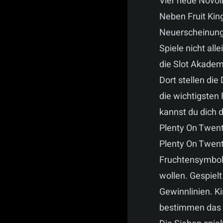
Vier neue Novol
Neben Fruit King
Neuerscheinung
Spiele nicht alle
die Slot Akadem
Dort stellen die
die wichtigsten
kannst du dich 
Plenty On Twenty
Plenty On Twenty 
Fruchtensymbole
wollen. Gespiel
Gewinnlinien. K
bestimmen das B