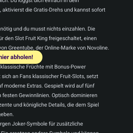
ich. Du loggst dich einfach in dein
, aktivierst die Gratis-Drehs und kannst sofort
 nötig und du musst nichts einzahlen. Die
ür den Slot Fruit King freigeschaltet, einen
 von Greentube, der Online-Marke von Novoline.
hier abholen!
gt klassische Früchte mit Bonus-Power
 sich an Fans klassischer Fruit-Slots, setzt
f moderne Extras. Gespielt wird auf fünf
 festen Gewinnlinien. Optisch dominieren
ente und königliche Details, die dem Spiel
geben.
orgen Joker-Symbole für zusätzliche