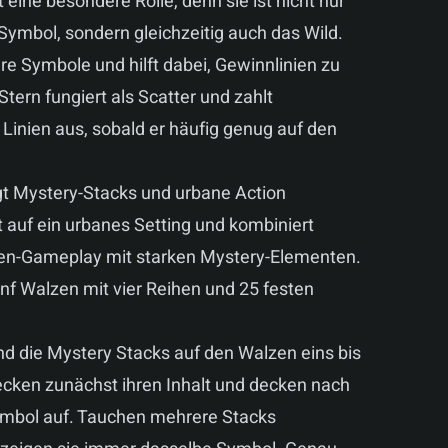
t eine besondere Rolle, denn sie ist nicht nur
Symbol, sondern gleichzeitig auch das Wild.
re Symbole und hilft dabei, Gewinnlinien zu
Stern fungiert als Scatter und zahlt
Linien aus, sobald er häufig genug auf den
t Mystery-Stacks und urbane Action
 auf ein urbanes Setting und kombiniert
ien-Gameplay mit starken Mystery-Elementen.
ünf Walzen mit vier Reihen und 25 festen
ind die Mystery Stacks auf den Walzen eins bis
decken zunächst ihren Inhalt und decken nach
ymbol auf. Tauchen mehrere Stacks