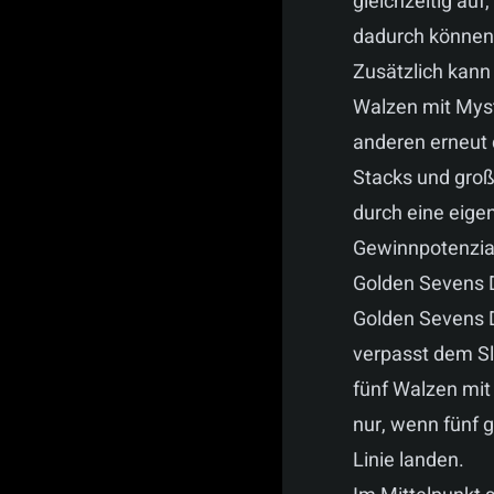
gleichzeitig au
dadurch können
Zusätzlich kann
Walzen mit Myst
anderen erneut 
Stacks und groß
durch eine eigen
Gewinnpotenzial
Golden Sevens D
Golden Sevens D
verpasst dem Sl
fünf Walzen mit
nur, wenn fünf 
Linie landen.