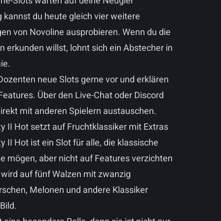
ine-Slots warten auf deine Neugier
 kannst du heute gleich vier weitere
en von Novoline ausprobieren. Wenn du die
in erkunden willst, lohnt sich ein Abstecher in
ie.
 Dozenten neue Slots gerne vor und erklären
 Features. Über den Live-Chat oder Discord
direkt mit anderen Spielern austauschen.
 II Hot setzt auf Fruchtklassiker mit Extras
II Hot ist ein Slot für alle, die klassische
 mögen, aber nicht auf Features verzichten
t wird auf fünf Walzen mit zwanzig
irschen, Melonen und andere Klassiker
ild.