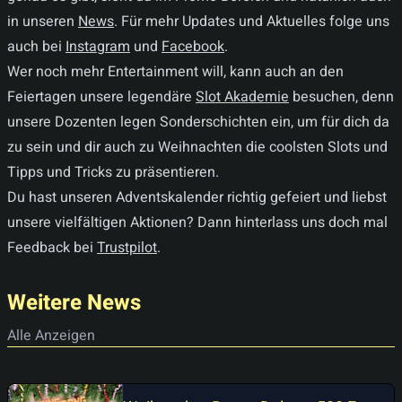
in unseren
News
. Für mehr Updates und Aktuelles folge uns
auch bei
Instagram
und
Facebook
.
Wer noch mehr Entertainment will, kann auch an den
Feiertagen unsere legendäre
Slot Akademie
besuchen, denn
unsere Dozenten legen Sonderschichten ein, um für dich da
zu sein und dir auch zu Weihnachten die coolsten Slots und
Tipps und Tricks zu präsentieren.
Du hast unseren Adventskalender richtig gefeiert und liebst
unsere vielfältigen Aktionen? Dann hinterlass uns doch mal
Feedback bei
Trustpilot
.
Weitere News
Alle Anzeigen