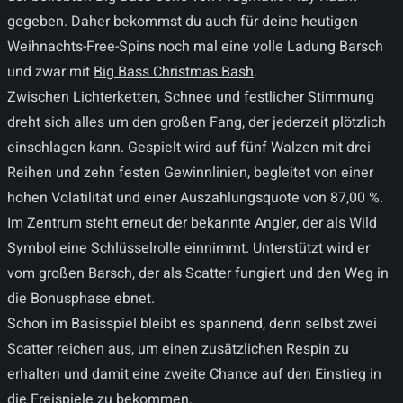
gegeben. Daher bekommst du auch für deine heutigen
Weihnachts-Free-Spins noch mal eine volle Ladung Barsch
und zwar mit
Big Bass Christmas Bash
.
Zwischen Lichterketten, Schnee und festlicher Stimmung
dreht sich alles um den großen Fang, der jederzeit plötzlich
einschlagen kann. Gespielt wird auf fünf Walzen mit drei
Reihen und zehn festen Gewinnlinien, begleitet von einer
hohen Volatilität und einer Auszahlungsquote von 87,00 %.
Im Zentrum steht erneut der bekannte Angler, der als Wild
Symbol eine Schlüsselrolle einnimmt. Unterstützt wird er
vom großen Barsch, der als Scatter fungiert und den Weg in
die Bonusphase ebnet.
Schon im Basisspiel bleibt es spannend, denn selbst zwei
Scatter reichen aus, um einen zusätzlichen Respin zu
erhalten und damit eine zweite Chance auf den Einstieg in
die Freispiele zu bekommen.