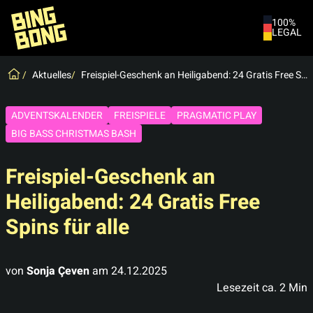
100%
LEGAL
Spiele
Aktuelles
Freispiel-Geschenk an Heiligabend: 24 Gratis Free Spins für alle
Neuigkeiten
Live-Chat
ADVENTSKALENDER
FREISPIELE
PRAGMATIC PLAY
BIG BASS CHRISTMAS BASH
Mitgliedschaft kündigen
Freispiel-Geschenk an
Heiligabend: 24 Gratis Free
Spins für alle
von
Sonja Çeven
am
24.12.2025
Lesezeit ca.
2
Min