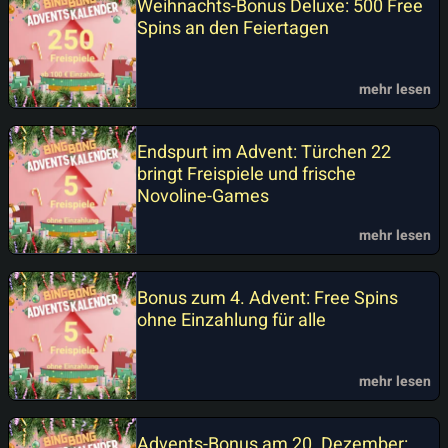
Weihnachts-Bonus Deluxe: 500 Free
Spins an den Feiertagen
mehr lesen
Endspurt im Advent: Türchen 22
bringt Freispiele und frische
Novoline-Games
mehr lesen
Bonus zum 4. Advent: Free Spins
ohne Einzahlung für alle
mehr lesen
Advents-Bonus am 20. Dezember: