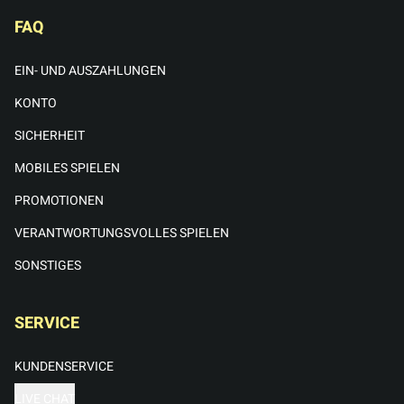
FAQ
EIN- UND AUSZAHLUNGEN
KONTO
SICHERHEIT
MOBILES SPIELEN
PROMOTIONEN
VERANTWORTUNGSVOLLES SPIELEN
SONSTIGES
SERVICE
KUNDENSERVICE
LIVE CHAT