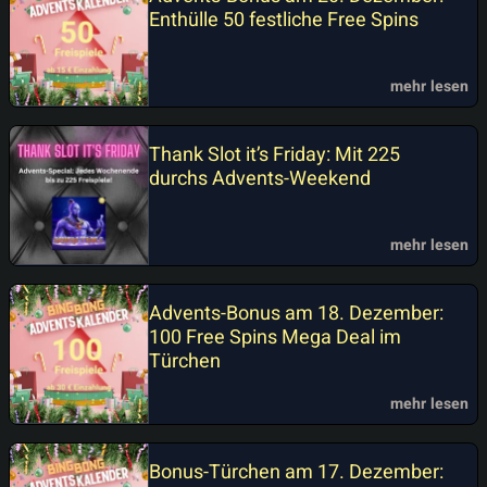
Enthülle 50 festliche Free Spins
mehr lesen
Thank Slot it’s Friday: Mit 225
durchs Advents-Weekend
mehr lesen
Advents-Bonus am 18. Dezember:
100 Free Spins Mega Deal im
Türchen
mehr lesen
Bonus-Türchen am 17. Dezember: