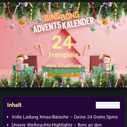
Inhalt
Ausblenden
Volle Ladung Xmas-Bärsche – Deine 24 Gratis Spins
Unsere Weihnachts-Highlights – Boni an den