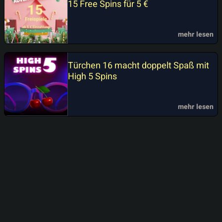
15 Free Spins für 5 €
mehr lesen
Türchen 16 macht doppelt Spaß mit
High 5 Spins
mehr lesen