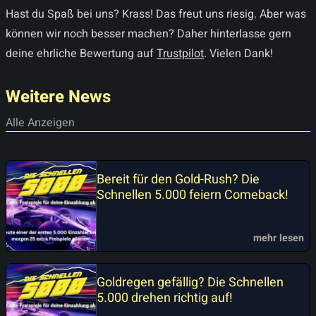
Hast du Spaß bei uns? Krass! Das freut uns riesig. Aber was
können wir noch besser machen? Daher hinterlasse gern
deine ehrliche Bewertung auf
Trustpilot
. Vielen Dank!
Weitere News
Alle Anzeigen
Bereit für den Gold-Rush? Die
Schnellen 5.000 feiern Comeback!
mehr lesen
Goldregen gefällig? Die Schnellen
5.000 drehen richtig auf!