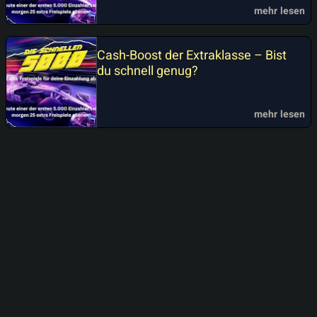
mehr lesen
Cash-Boost der Extraklasse – Bist
du schnell genug?
mehr lesen