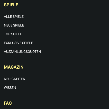
SPIELE
ALLE SPIELE
NEUE SPIELE
TOP SPIELE
EXKLUSIVE SPIELE
AUSZAHLUNGSQUOTEN
MAGAZIN
NEUIGKEITEN
WISSEN
FAQ