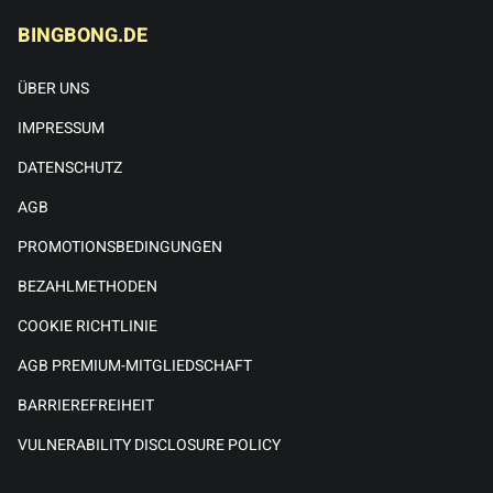
BINGBONG.DE
ÜBER UNS
IMPRESSUM
DATENSCHUTZ
AGB
PROMOTIONSBEDINGUNGEN
BEZAHLMETHODEN
COOKIE RICHTLINIE
AGB PREMIUM-MITGLIEDSCHAFT
BARRIEREFREIHEIT
VULNERABILITY DISCLOSURE POLICY