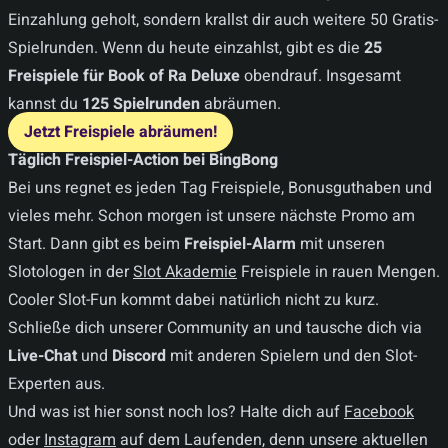
Einzahlung geholt, sondern krallst dir auch weitere 50 Gratis-
Spielrunden. Wenn du heute einzahlst, gibt es die
25
Freispiele für Book of Ra Deluxe
obendrauf. Insgesamt
kannst du
125 Spielrunden
abräumen.
Jetzt Freispiele abräumen!
Täglich Freispiel-Action bei BingBong
Bei uns regnet es jeden Tag Freispiele, Bonusguthaben und
vieles mehr. Schon morgen ist unsere nächste Promo am
Start. Dann gibt es beim
Freispiel-Alarm
mit unseren
Slotologen in der
Slot Akademie
Freispiele in rauen Mengen.
Cooler Slot-Fun kommt dabei natürlich nicht zu kurz.
Schließe dich unserer Community an und tausche dich via
Live-Chat
und
Discord
mit anderen Spielern und den Slot-
Experten aus.
Und was ist hier sonst noch los? Halte dich auf
Facebook
oder
Instagram
auf dem Laufenden, denn unsere aktuellen