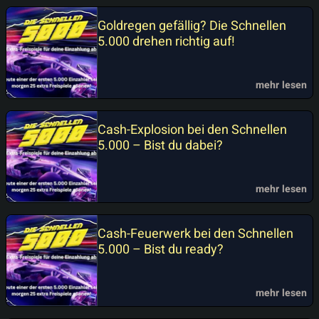
Goldregen gefällig? Die Schnellen
5.000 drehen richtig auf!
mehr lesen
Cash-Explosion bei den Schnellen
5.000 – Bist du dabei?
mehr lesen
Cash-Feuerwerk bei den Schnellen
5.000 – Bist du ready?
mehr lesen