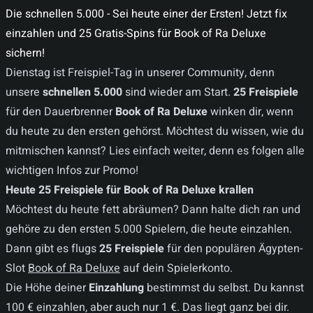
Die schnellen 5.000 - Sei heute einer der Ersten! Jetzt fix
einzahlen und 25 Gratis-Spins für Book of Ra Deluxe
sichern!
Dienstag ist Freispiel-Tag in unserer Community, denn
unsere
schnellen 5.000
sind wieder am Start.
25 Freispiele
für den Dauerbrenner
Book of Ra Deluxe
winken dir, wenn
du heute zu den ersten gehörst. Möchtest du wissen, wie du
mitmischen kannst? Lies einfach weiter, denn es folgen alle
wichtigen Infos zur Promo!
Heute 25 Freispiele für Book of Ra Deluxe krallen
Möchtest du heute fett abräumen? Dann halte dich ran und
gehöre zu den ersten 5.000 Spielern, die heute einzahlen.
Dann gibt es flugs
25 Freispiele
für den populären Ägypten-
Slot
Book of Ra Deluxe
auf dein Spielerkonto.
Die Höhe deiner
Einzahlung
bestimmst du selbst. Du kannst
100 € einzahlen, aber auch nur 1 €. Das liegt ganz bei dir.