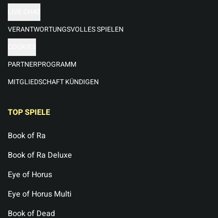
LIVE CHAT
VERANTWORTUNGSVOLLES SPIELEN
COOKIES
PARTNERPROGRAMM
MITGLIEDSCHAFT KÜNDIGEN
TOP SPIELE
Book of Ra
Book of Ra Deluxe
Eye of Horus
Eye of Horus Multi
Book of Dead