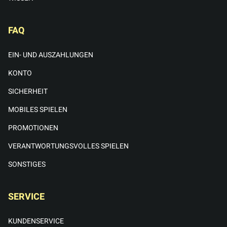
FAQ
EIN- UND AUSZAHLUNGEN
KONTO
SICHERHEIT
MOBILES SPIELEN
PROMOTIONEN
VERANTWORTUNGSVOLLES SPIELEN
SONSTIGES
SERVICE
KUNDENSERVICE