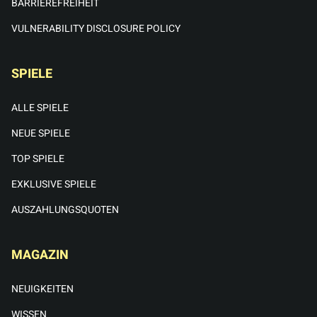
BARRIEREFREIHEIT
VULNERABILITY DISCLOSURE POLICY
SPIELE
ALLE SPIELE
NEUE SPIELE
TOP SPIELE
EXKLUSIVE SPIELE
AUSZAHLUNGSQUOTEN
MAGAZIN
NEUIGKEITEN
WISSEN