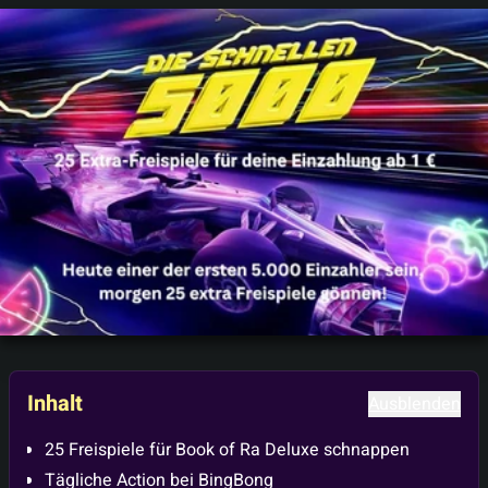
Inhalt
Ausblenden
25 Freispiele für Book of Ra Deluxe schnappen
Tägliche Action bei BingBong