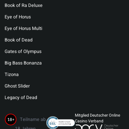
Book of Ra Deluxe
Eye of Horus
Eye of Horus Multi
Book of Dead
Gates of Olympus
Big Bass Bonanza
Tizona
Ghost Slider
Legacy of Dead
Mitglied Deutscher Online
Teilname ab
Casino Verband
18 Jahren