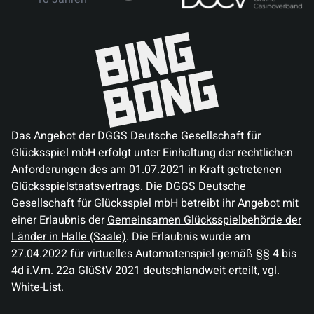
Das Angebot der DGGS Deutsche Gesellschaft für
Glücksspiel mbH erfolgt unter Einhaltung der rechtlichen
Anforderungen des am 01.07.2021 in Kraft getretenen
Glücksspielstaatsvertrags. Die DGGS Deutsche
Gesellschaft für Glücksspiel mbH betreibt ihr Angebot mit
einer Erlaubnis der
Gemeinsamen Glücksspielbehörde der
Länder in Halle (Saale)
. Die Erlaubnis wurde am
27.04.2022 für virtuelles Automatenspiel gemäß §§ 4 bis
4d i.V.m. 22a GlüStV 2021 deutschlandweit erteilt, vgl.
White-List
.