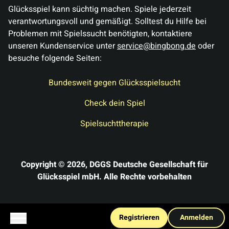
Glücksspiel kann süchtig machen. Spiele jederzeit
verantwortungsvoll und gemäßigt. Solltest du Hilfe bei
Problemen mit Spielssucht benötigten, kontaktiere
unseren Kundenservice unter
service@bingbong.de
oder
besuche folgende Seiten:
Bundesweit gegen Glücksspielsucht
Check dein Spiel
Spielsuchttherapie
Copyright ©
2026
, DGGS Deutsche Gesellschaft für
Glücksspiel mbH. Alle Rechte vorbehalten
Registrieren
Anmelden