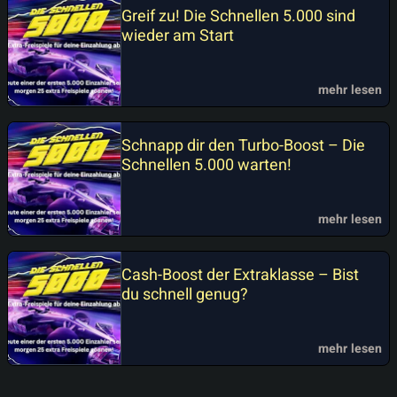
Greif zu! Die Schnellen 5.000 sind
wieder am Start
mehr lesen
Schnapp dir den Turbo-Boost – Die
Schnellen 5.000 warten!
mehr lesen
Cash-Boost der Extraklasse – Bist
du schnell genug?
mehr lesen