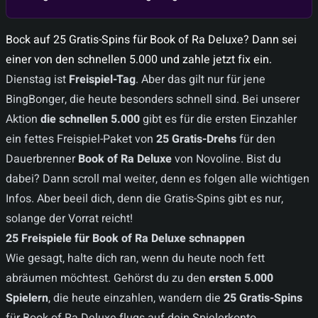
Bock auf 25 Gratis-Spins für Book of Ra Deluxe? Dann sei
einer von den schnellen 5.000 und zahle jetzt fix ein.
Dienstag ist
Freispiel-Tag
. Aber das gilt nur für jene
BingBonger, die heute besonders schnell sind. Bei unserer
Aktion
die schnellen 5.000
gibt es für die ersten Einzahler
ein fettes Freispiel-Paket von
25 Gratis-Drehs
für den
Dauerbrenner
Book of Ra Deluxe
von Novoline. Bist du
dabei? Dann scroll mal weiter, denn es folgen alle wichtigen
Infos. Aber beeil dich, denn die Gratis-Spins gibt es nur,
solange der Vorrat reicht!
25 Freispiele für Book of Ra Deluxe schnappen
Wie gesagt, halte dich ran, wenn du heute noch fett
abräumen möchtest. Gehörst du zu den
ersten 5.000
Spielern
, die heute einzahlen, wandern die
25 Gratis-Spins