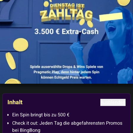
Inhalt
Ausblenden
Ein Spin bringt bis zu 500 €
Check it out: Jeden Tag die abgefahrensten Promos
bei BingBong