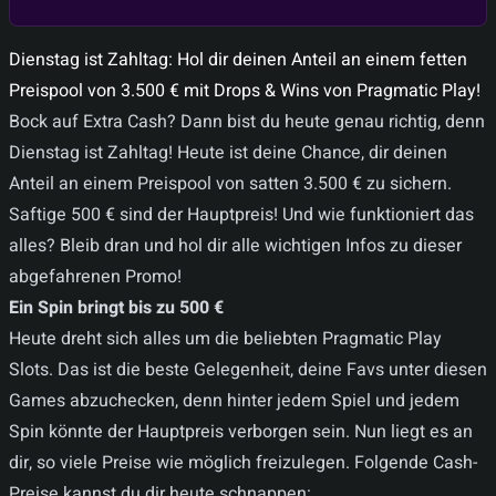
Dienstag ist Zahltag: Hol dir deinen Anteil an einem fetten
Preispool von 3.500 € mit Drops & Wins von Pragmatic Play!
Bock auf Extra Cash? Dann bist du heute genau richtig, denn
Dienstag ist Zahltag! Heute ist deine Chance, dir deinen
Anteil an einem Preispool von satten 3.500 € zu sichern.
Saftige 500 € sind der Hauptpreis! Und wie funktioniert das
alles? Bleib dran und hol dir alle wichtigen Infos zu dieser
abgefahrenen Promo!
Ein Spin bringt bis zu 500 €
Heute dreht sich alles um die
beliebten Pragmatic Play
Slots
. Das ist die beste Gelegenheit, deine Favs unter diesen
Games abzuchecken, denn hinter jedem Spiel und jedem
Spin könnte der Hauptpreis verborgen sein. Nun liegt es an
dir, so viele Preise wie möglich freizulegen. Folgende Cash-
Preise kannst du dir heute schnappen: