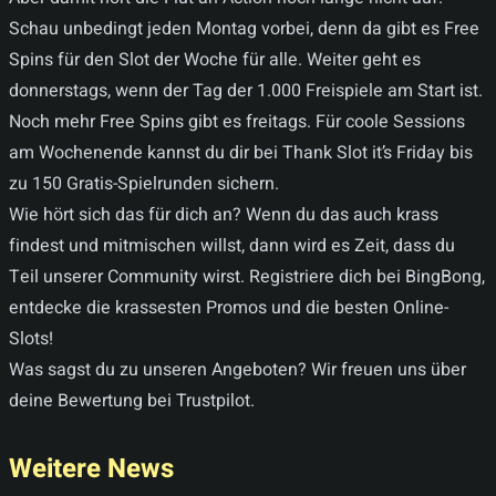
Schau unbedingt jeden Montag vorbei, denn da gibt es Free
Spins für den Slot der Woche für alle. Weiter geht es
donnerstags, wenn der Tag der 1.000 Freispiele am Start ist.
Noch mehr Free Spins gibt es freitags. Für coole Sessions
am Wochenende kannst du dir bei Thank Slot it’s Friday bis
zu 150 Gratis-Spielrunden sichern.
Wie hört sich das für dich an? Wenn du das auch krass
findest und mitmischen willst, dann wird es Zeit, dass du
Teil unserer Community wirst.
Registriere dich
bei BingBong,
entdecke die krassesten Promos und die besten Online-
Slots!
Was sagst du zu unseren Angeboten? Wir freuen uns über
deine Bewertung bei
Trustpilot
.
Weitere News