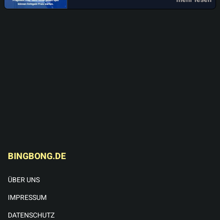
BINGBONG.DE
ÜBER UNS
IMPRESSUM
DATENSCHUTZ