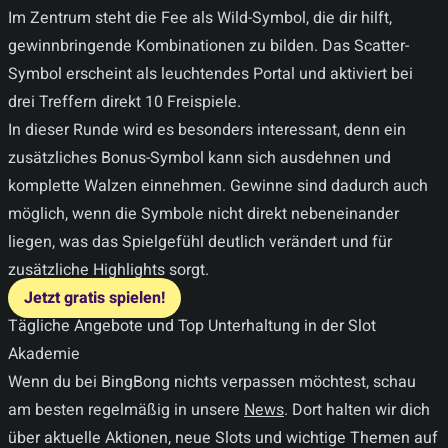
Im Zentrum steht die Fee als Wild-Symbol, die dir hilft,
gewinnbringende Kombinationen zu bilden. Das Scatter-
Symbol erscheint als leuchtendes Portal und aktiviert bei
drei Treffern direkt 10 Freispiele.
In dieser Runde wird es besonders interessant, denn ein
zusätzliches Bonus-Symbol kann sich ausdehnen und
komplette Walzen einnehmen. Gewinne sind dadurch auch
möglich, wenn die Symbole nicht direkt nebeneinander
liegen, was das Spielgefühl deutlich verändert und für
zusätzliche Highlights sorgt.
Jetzt gratis spielen!
Tägliche Angebote und Top Unterhaltung in der Slot
Akademie
Wenn du bei BingBong nichts verpassen möchtest, schau
am besten regelmäßig in unsere
News
. Dort halten wir dich
über aktuelle Aktionen, neue Slots und wichtige Themen auf