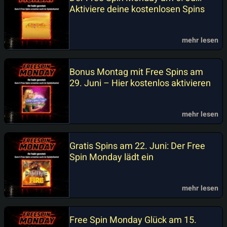
Aktiviere deine kostenlosen Spins
mehr lesen
Bonus Montag mit Free Spins am
29. Juni – Hier kostenlos aktivieren
mehr lesen
Gratis Spins am 22. Juni: Der Free
Spin Monday lädt ein
mehr lesen
Free Spin Monday Glück am 15.