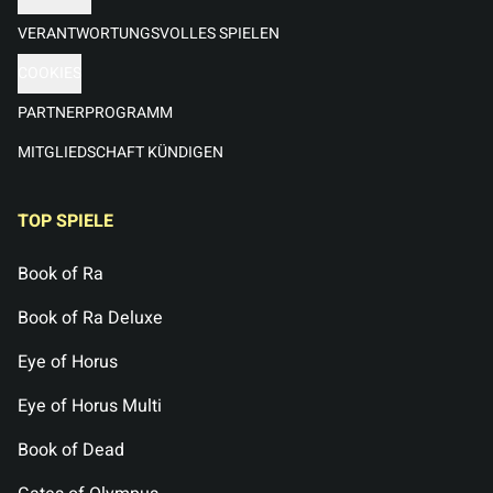
VERANTWORTUNGSVOLLES SPIELEN
COOKIES
PARTNERPROGRAMM
MITGLIEDSCHAFT KÜNDIGEN
TOP SPIELE
Book of Ra
Book of Ra Deluxe
Eye of Horus
Eye of Horus Multi
Book of Dead