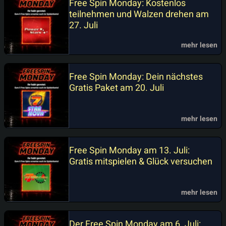
Free Spin Monday: Kostenlos
teilnehmen und Walzen drehen am
27. Juli
mehr lesen
Free Spin Monday: Dein nächstes
Gratis Paket am 20. Juli
mehr lesen
Free Spin Monday am 13. Juli:
Gratis mitspielen & Glück versuchen
mehr lesen
Der Free Spin Monday am 6. Juli: