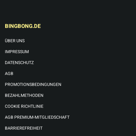
BINGBONG.DE
ÜBER UNS
IMPRESSUM
DATENSCHUTZ
AGB
PROMOTIONSBEDINGUNGEN
BEZAHLMETHODEN
COOKIE RICHTLINIE
AGB PREMIUM-MITGLIEDSCHAFT
BARRIEREFREIHEIT