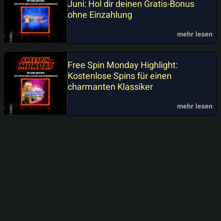
Juni: Hol dir deinen Gratis-Bonus
ohne Einzahlung
mehr lesen
Free Spin Monday Highlight:
Kostenlose Spins für einen
charmanten Klassiker
mehr lesen