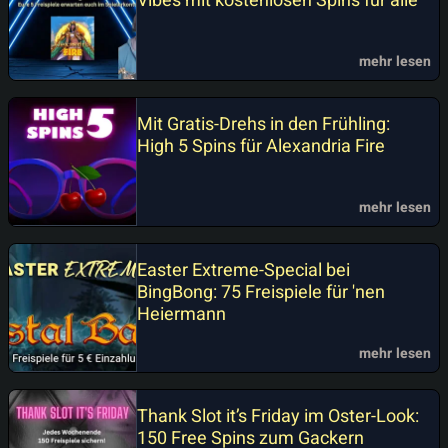
Vibes mit kostenlosen Spins für alle
mehr lesen
Mit Gratis-Drehs in den Frühling:
High 5 Spins für Alexandria Fire
mehr lesen
Easter Extreme-Special bei
BingBong: 75 Freispiele für 'nen
Heiermann
mehr lesen
Thank Slot it’s Friday im Oster-Look:
150 Free Spins zum Gackern