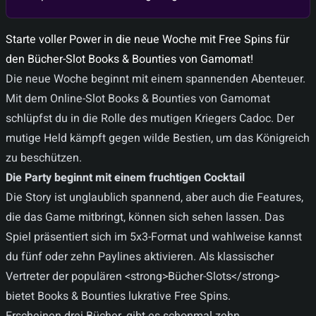
Starte voller Power in die neue Woche mit Free Spins für
den Bücher-Slot Books & Bounties von Gamomat!
Die neue Woche beginnt mit einem spannenden Abenteuer.
Mit dem Online-Slot Books & Bounties von Gamomat
schlüpfst du in die Rolle des mutigen Kriegers Cadoc. Der
mutige Held kämpft gegen wilde Bestien, um das Königreich
zu beschützen.
Die Party beginnt mit einem fruchtigen Cocktail
Die Story ist unglaublich spannend, aber auch die Features,
die das Game mitbringt, können sich sehen lassen. Das
Spiel präsentiert sich im 5x3-Format und wahlweise kannst
du fünf oder zehn Paylines aktivieren. Als klassischer
Vertreter der populären <strong>Bücher-Slots</strong>
bietet
Books & Bounties
lukrative Free Spins.