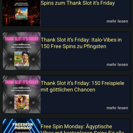
Spins zum Thank Slot it’s Friday
mehr lesen
Thank Slot it’s Friday: Italo-Vibes in
150 Free Spins zu Pfingsten
mehr lesen
Thank Slot it’s Friday: 150 Freispiele
mit göttlichen Chancen
mehr lesen
Free Spin Monday: Ägyptische