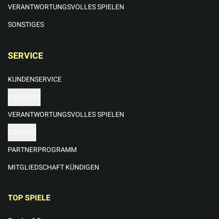
VERANTWORTUNGSVOLLES SPIELEN
SONSTIGES
SERVICE
KUNDENSERVICE
LIVE CHAT
VERANTWORTUNGSVOLLES SPIELEN
COOKIES
PARTNERPROGRAMM
MITGLIEDSCHAFT KÜNDIGEN
TOP SPIELE