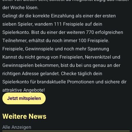
der Woche lösen.
Gelingt dir die korrekte Einzahlung als einer der ersten
sieben Spieler, wandern 111 Freispiele auf dein
Spielerkonto. Bist du einer der weiteren 770 erfolgreichen
Teilnehmer, erhältst du noch immer 100 Freispiele.
Freispiele, Gewinnspiele und noch mehr Spannung
Kannst du nicht genug von Freispielen, Nervenkitzel und
Gewinnspielen bekommen, bist du bei uns genau an der
richtigen Adresse gelandet. Checke täglich dein
Spielerkonto für brandaktuelle Promotionen und sichere dir
attraktive Angebote!
Jetzt mitspielen
Weitere News
Alle Anzeigen