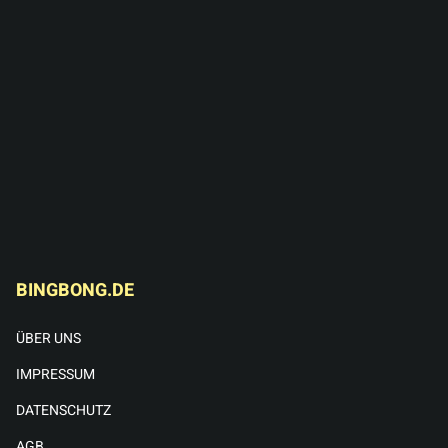
BINGBONG.DE
ÜBER UNS
IMPRESSUM
DATENSCHUTZ
AGB