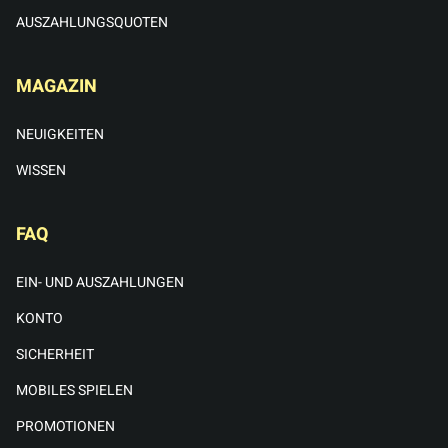
AUSZAHLUNGSQUOTEN
MAGAZIN
NEUIGKEITEN
WISSEN
FAQ
EIN- UND AUSZAHLUNGEN
KONTO
SICHERHEIT
MOBILES SPIELEN
PROMOTIONEN