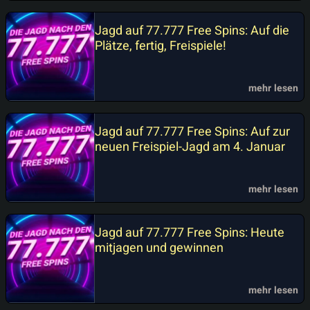
Jagd auf 77.777 Free Spins: Auf die
Plätze, fertig, Freispiele!
mehr lesen
Jagd auf 77.777 Free Spins: Auf zur
neuen Freispiel-Jagd am 4. Januar
mehr lesen
Jagd auf 77.777 Free Spins: Heute
mitjagen und gewinnen
mehr lesen