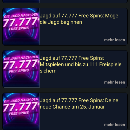
Jagd auf 77.777 Free Spins: Möge
die Jagd beginnen
mehr lesen
Jagd auf 77.777 Free Spins:
Mitspielen und bis zu 111 Freispiele
sichern
mehr lesen
Jagd auf 77.777 Free Spins: Deine
neue Chance am 25. Januar
mehr lesen