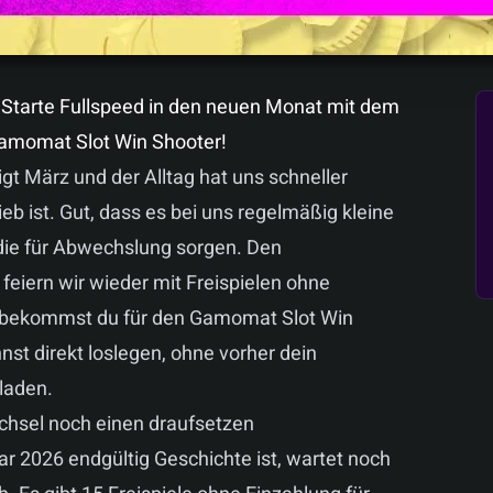
! Starte Fullspeed in den neuen Monat mit dem
Gamomat Slot Win Shooter!
gt März und der Alltag hat uns schneller
lieb ist. Gut, dass es bei uns regelmäßig kleine
 die für Abwechslung sorgen. Den
eiern wir wieder mit Freispielen ohne
e bekommst du für den Gamomat Slot Win
st direkt loslegen, ohne vorher dein
laden.
sel noch einen draufsetzen
ar 2026 endgültig Geschichte ist, wartet noch