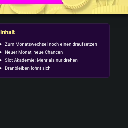
Inhalt
Zum Monatswechsel noch einen draufsetzen
Neuer Monat, neue Chancen
Slot Akademie: Mehr als nur drehen
Dranbleiben lohnt sich