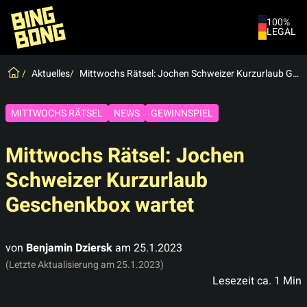
100%
LEGAL
Spiele
Aktuelles
Mittwochs Rätsel: Jochen Schweizer Kurzurlaub Geschenkbox wartet
Neuigkeiten
Live-Chat
MITTWOCHS RÄTSEL
NEWS
GEWINNSPIEL
Mitgliedschaft kündigen
Mittwochs Rätsel: Jochen
Schweizer Kurzurlaub
Geschenkbox wartet
von
Benjamin Dziersk
am
25.1.2023
(Letzte Aktualisierung am
25.1.2023
)
Lesezeit ca.
1
Min