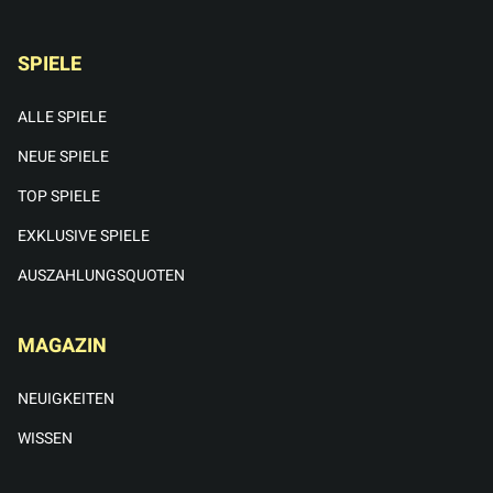
SPIELE
ALLE SPIELE
NEUE SPIELE
TOP SPIELE
EXKLUSIVE SPIELE
AUSZAHLUNGSQUOTEN
MAGAZIN
NEUIGKEITEN
WISSEN