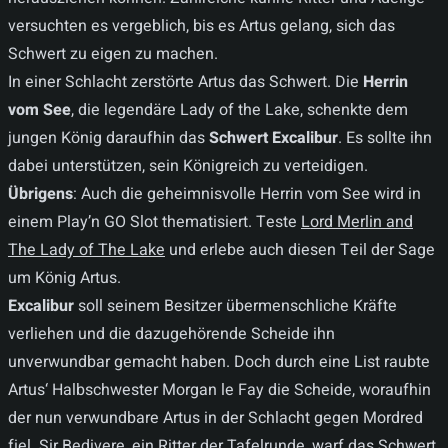
versuchten es vergeblich, bis es Artus gelang, sich das
Schwert zu eigen zu machen.
In einer Schlacht zerstörte Artus das Schwert. Die
Herrin
vom See
, die legendäre Lady of the Lake, schenkte dem
jungen König daraufhin das
Schwert Excalibur
. Es sollte ihn
dabei unterstützen, sein Königreich zu verteidigen.
Übrigens
: Auch die geheimnisvolle Herrin vom See wird in
einem Play’n GO Slot thematisiert. Teste
Lord Merlin and
The Lady of The Lake
und erlebe auch diesen Teil der Sage
um König Artus.
Excalibur
soll seinem Besitzer übermenschliche Kräfte
verliehen und die dazugehörende Scheide ihn
unverwundbar gemacht haben. Doch durch eine List raubte
Artus‘ Halbschwester Morgan le Fay die Scheide, woraufhin
der nun verwundbare Artus in der Schlacht gegen Mordred
fiel. Sir Bedivere, ein Ritter der Tafelrunde, warf das Schwert