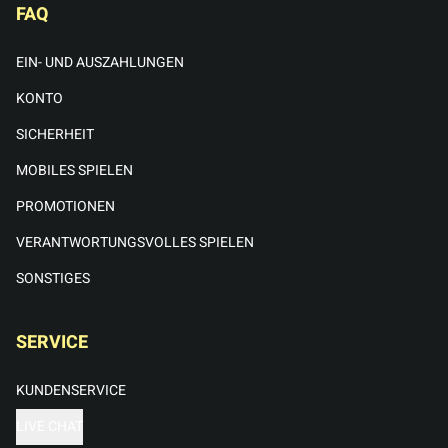
FAQ
EIN- UND AUSZAHLUNGEN
KONTO
SICHERHEIT
MOBILES SPIELEN
PROMOTIONEN
VERANTWORTUNGSVOLLES SPIELEN
SONSTIGES
SERVICE
KUNDENSERVICE
LIVE CHAT