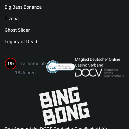
Big Bass Bonanza
Tizona
Ghost Slider
Legacy of Dead
Mitglied Deutscher Online
Teilname ab
Casino Verband
18 Jahren
Das Angebot der DGGS Deutsche Gesellschaft für