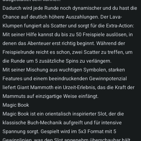
Dadurch wird jede Runde noch dynamischer und du hast die
Chance auf deutlich höhere Auszahlungen. Der Lava-
Klumpen fungiert als Scatter und sorgt für die Extra-Action:
Mit seiner Hilfe kannst du bis zu 50 Freispiele auslösen, in
denen das Abenteuer erst richtig beginnt. Während der
Freispielrunde reicht es schon, zwei Scatter zu treffen, um
die Runde um 5 zusätzliche Spins zu verlängern.
Mit seiner Mischung aus wuchtigen Symbolen, starken
Features und einem beeindruckenden Gewinnpotenzial
liefert Giant Mammoth ein Urzeit-Erlebnis, das die Kraft der
Mammuts auf einzigartige Weise einfängt.
Magic Book
Magic Book ist ein orientalisch inspirierter Slot, der die
klassische Buch-Mechanik aufgreift und für intensive
Spannung sorgt. Gespielt wird im 5x3 Format mit 5
Gewinnlinien, was den Slot angenehm überschaubar hält