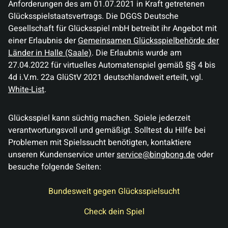
Anforderungen des am 01.07.2021 in Kraft getretenen
Glücksspielstaatsvertrags. Die DGGS Deutsche
Gesellschaft für Glücksspiel mbH betreibt ihr Angebot mit
einer Erlaubnis der
Gemeinsamen Glücksspielbehörde der
Länder in Halle (Saale)
. Die Erlaubnis wurde am
27.04.2022 für virtuelles Automatenspiel gemäß §§ 4 bis
4d i.V.m. 22a GlüStV 2021 deutschlandweit erteilt, vgl.
White-List
.
Glücksspiel kann süchtig machen. Spiele jederzeit
verantwortungsvoll und gemäßigt. Solltest du Hilfe bei
Problemen mit Spielssucht benötigten, kontaktiere
unseren Kundenservice unter
service@bingbong.de
oder
besuche folgende Seiten:
Bundesweit gegen Glücksspielsucht
Check dein Spiel