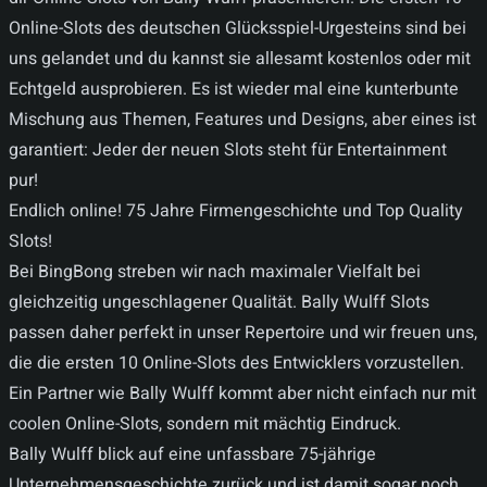
Online-Slots des deutschen Glücksspiel-Urgesteins sind bei
uns gelandet und du kannst sie allesamt kostenlos oder mit
Echtgeld ausprobieren. Es ist wieder mal eine kunterbunte
Mischung aus Themen, Features und Designs, aber eines ist
garantiert: Jeder der neuen Slots steht für Entertainment
pur!
Endlich online! 75 Jahre Firmengeschichte und Top Quality
Slots!
Bei BingBong streben wir nach maximaler Vielfalt bei
gleichzeitig ungeschlagener Qualität. Bally Wulff Slots
passen daher perfekt in unser Repertoire und wir freuen uns,
die die ersten 10 Online-Slots des Entwicklers vorzustellen.
Ein Partner wie Bally Wulff kommt aber nicht einfach nur mit
coolen Online-Slots, sondern mit mächtig Eindruck.
Bally Wulff blick auf eine unfassbare 75-jährige
Unternehmensgeschichte zurück und ist damit sogar noch