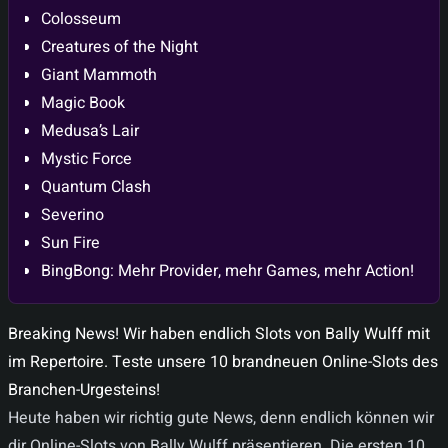
Colosseum
Creatures of the Night
Giant Mammoth
Magic Book
Medusa’s Lair
Mystic Force
Quantum Clash
Severino
Sun Fire
BingBong: Mehr Provider, mehr Games, mehr Action!
Breaking News! Wir haben endlich Slots von Bally Wulff mit
im Repertoire. Teste unsere 10 brandneuen Online-Slots des
Branchen-Urgesteins!
Heute haben wir richtig gute News, denn endlich können wir
dir Online-Slots von Bally Wulff präsentieren. Die ersten 10