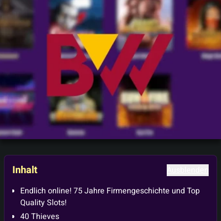
Inhalt
Ausblenden
Endlich online! 75 Jahre Firmengeschichte und Top
Quality Slots!
40 Thieves