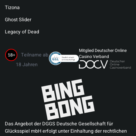
Tizona
Ghost Slider
Legacy of Dead
Mitglied Deutscher Online
Teilname ab
Casino Verband
18 Jahren
Das Angebot der DGGS Deutsche Gesellschaft für
Glücksspiel mbH erfolgt unter Einhaltung der rechtlichen