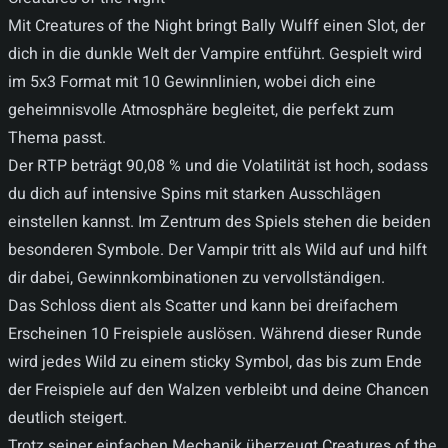
Mit Creatures of the Night bringt Bally Wulff einen Slot, der
dich in die dunkle Welt der Vampire entführt. Gespielt wird
im 5x3 Format mit 10 Gewinnlinien, wobei dich eine
geheimnisvolle Atmosphäre begleitet, die perfekt zum
Thema passt.
Der RTP beträgt 90,08 % und die Volatilität ist hoch, sodass
du dich auf intensive Spins mit starken Ausschlägen
einstellen kannst. Im Zentrum des Spiels stehen die beiden
besonderen Symbole. Der Vampir tritt als Wild auf und hilft
dir dabei, Gewinnkombinationen zu vervollständigen.
Das Schloss dient als Scatter und kann bei dreifachem
Erscheinen 10 Freispiele auslösen. Während dieser Runde
wird jedes Wild zu einem sticky Symbol, das bis zum Ende
der Freispiele auf den Walzen verbleibt und deine Chancen
deutlich steigert.
Trotz seiner einfachen Mechanik überzeugt Creatures of the