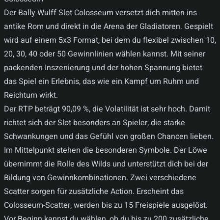
Der Bally Wulff Slot Colosseum versetzt dich mitten ins
antike Rom und direkt in die Arena der Gladiatoren. Gespielt
wird auf einem 5x3 Format, bei dem du flexibel zwischen 10,
20, 30, 40 oder 50 Gewinnlinien wählen kannst. Mit seiner
packenden Inszenierung und der hohen Spannung bietet
das Spiel ein Erlebnis, das wie ein Kampf um Ruhm und
Reichtum wirkt.
Der RTP beträgt 90,09 %, die Volatilität ist sehr hoch. Damit
richtet sich der Slot besonders an Spieler, die starke
Schwankungen und das Gefühl von großen Chancen lieben.
Im Mittelpunkt stehen die besonderen Symbole. Der Löwe
übernimmt die Rolle des Wilds und unterstützt dich bei der
Bildung von Gewinnkombinationen. Zwei verschiedene
Scatter sorgen für zusätzliche Action. Erscheint das
Colosseum-Scatter, werden bis zu 15 Freispiele ausgelöst.
Vor Beginn kannst du wählen, ob du bis zu 200 zusätzliche