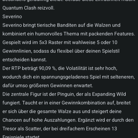
Quantum Clash reizvoll.
Severino
Severino bringt tierische Banditen auf die Walzen und
kombiniert ein humorvolles Thema mit packenden Features.
Gespielt wird im 5x3 Raster mit wahlweise 5 oder 10
Gewinnlinien, sodass du flexibel über deinen Spielstil
entscheiden kannst.
Der RTP beträgt 90,09 %, die Volatilität ist sehr hoch,
wodurch dich ein spannungsgeladenes Spiel mit selteneren,
dafür umso größeren Gewinnen erwartet.
Die zentrale Figur ist der Pinguin, der als Expanding Wild
fungiert. Taucht er in einer Gewinnkombination auf, breitet
er sich über die gesamte Walze aus und steigert deine
Chancen auf hohe Auszahlungen. Ergänzt wird er durch den
Tresor als Scatter, der bei dreifachem Erscheinen 13
Freispiele startet.