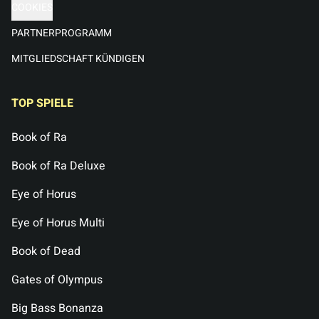
COOKIES
PARTNERPROGRAMM
MITGLIEDSCHAFT KÜNDIGEN
TOP SPIELE
Book of Ra
Book of Ra Deluxe
Eye of Horus
Eye of Horus Multi
Book of Dead
Gates of Olympus
Big Bass Bonanza