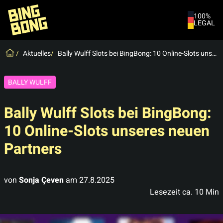
100%
LEGAL
Spiele
Aktuelles
Bally Wulff Slots bei BingBong: 10 Online-Slots unseres neuen Partners
Neuigkeiten
Live-Chat
BALLY WULFF
Mitgliedschaft kündigen
Bally Wulff Slots bei BingBong:
10 Online-Slots unseres neuen
Partners
von
Sonja Çeven
am
27.8.2025
Lesezeit ca.
10
Min