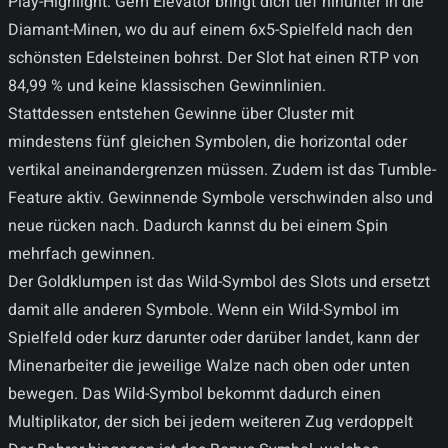
Play-Highlight. Gem Elevator bringt dich tief hinunter in die
Diamant-Minen, wo du auf einem 6x5-Spielfeld nach den
schönsten Edelsteinen bohrst. Der Slot hat einen RTP von
84,99 % und keine klassischen Gewinnlinien.
Stattdessen entstehen Gewinne über Cluster mit
mindestens fünf gleichen Symbolen, die horizontal oder
vertikal aneinandergrenzen müssen. Zudem ist das Tumble-
Feature aktiv. Gewinnende Symbole verschwinden also und
neue rücken nach. Dadurch kannst du bei einem Spin
mehrfach gewinnen.
Der Goldklumpen ist das Wild-Symbol des Slots und ersetzt
damit alle anderen Symbole. Wenn ein Wild-Symbol im
Spielfeld oder kurz darunter oder darüber landet, kann der
Minenarbeiter die jeweilige Walze nach oben oder unten
bewegen. Das Wild-Symbol bekommt dadurch einen
Multiplikator, der sich bei jedem weiteren Zug verdoppelt