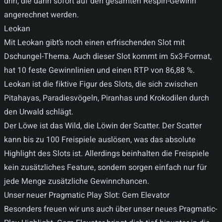
drin, die dann sofort auf den gesamten Respin-Gewinn
angerechnet werden.
Leokan
Mit Leokan gibt’s noch einen erfrischenden Slot mit
Dschungel-Thema. Auch dieser Slot kommt im 5x3-Format,
hat 10 feste Gewinnlinien und einen RTP von 86,88 %.
Leokan ist die fiktive Figur des Slots, die sich zwischen
Pitahayas, Paradiesvögeln, Piranhas und Krokodilen durch
den Urwald schlägt.
Der Löwe ist das Wild, die Löwin der Scatter. Der Scatter
kann bis zu 100 Freispiele auslösen, was das absolute
Highlight des Slots ist. Allerdings beinhalten die Freispiele
kein zusätzliches Feature, sondern sorgen einfach nur für
jede Menge zusätzliche Gewinnchancen.
Unser neuer Pragmatic Play Slot: Gem Elevator
Besonders freuen wir uns auch über unser neues Pragmatic-