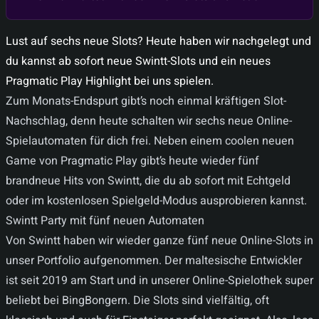
Lust auf sechs neue Slots? Heute haben wir nachgelegt und
du kannst ab sofort neue Swintt-Slots und ein neues
Pragmatic Play Highlight bei uns spielen.
Zum Monats-Endspurt gibt’s noch einmal kräftigen Slot-
Nachschlag, denn heute schalten wir sechs neue Online-
Spielautomaten für dich frei. Neben einem coolen neuen
Game von Pragmatic Play gibt’s heute wieder fünf
brandneue Hits von Swintt, die du ab sofort mit Echtgeld
oder im kostenlosen Spielgeld-Modus ausprobieren kannst.
Swintt Party mit fünf neuen Automaten
Von Swintt haben wir wieder ganze fünf neue Online-Slots in
unser Portfolio aufgenommen. Der maltesische Entwickler
ist seit 2019 am Start und in unserer Online-Spielothek super
beliebt bei BingBongern. Die Slots sind vielfältig, oft