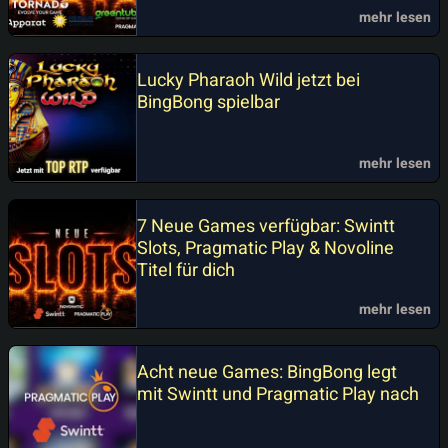
mehr lesen
Lucky Pharaoh Wild jetzt bei
BingBong spielbar
mehr lesen
7 Neue Games verfügbar: Swintt
Slots, Pragmatic Play & Novoline
Titel für dich
mehr lesen
Acht neue Games: BingBong legt
mit Swintt und Pragmatic Play nach