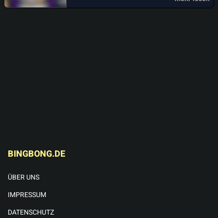
BINGBONG.DE
ÜBER UNS
IMPRESSUM
DATENSCHUTZ