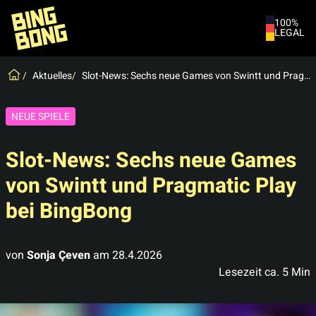
100%
LEGAL
Spiele
Aktuelles
Slot-News: Sechs neue Games von Swintt und Pragmatic Play bei BingBong
Neuigkeiten
Live-Chat
NEUE SPIELE
Mitgliedschaft kündigen
Slot-News: Sechs neue Games
von Swintt und Pragmatic Play
bei BingBong
von
Sonja Çeven
am
28.4.2026
Lesezeit ca.
5
Min