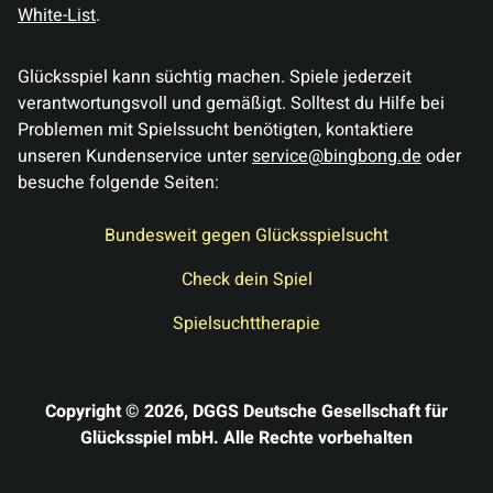
White-List
.
Glücksspiel kann süchtig machen. Spiele jederzeit
verantwortungsvoll und gemäßigt. Solltest du Hilfe bei
Problemen mit Spielssucht benötigten, kontaktiere
unseren Kundenservice unter
service@bingbong.de
oder
besuche folgende Seiten:
Bundesweit gegen Glücksspielsucht
Check dein Spiel
Spielsuchttherapie
Copyright ©
2026
, DGGS Deutsche Gesellschaft für
Glücksspiel mbH. Alle Rechte vorbehalten