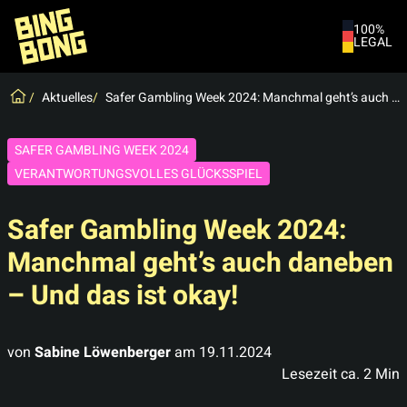
100%
LEGAL
Spiele
Aktuelles
Safer Gambling Week 2024: Manchmal geht’s auch daneben – Und das ist okay!
Neuigkeiten
Live-Chat
SAFER GAMBLING WEEK 2024
VERANTWORTUNGSVOLLES GLÜCKSSPIEL
Mitgliedschaft kündigen
Safer Gambling Week 2024:
Manchmal geht’s auch daneben
– Und das ist okay!
von
Sabine Löwenberger
am
19.11.2024
Lesezeit ca.
2
Min