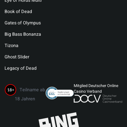
Eye of Horus Multi
Book of Dead
Gates of Olympus
Big Bass Bonanza
Tizona
Ghost Slider
Legacy of Dead
Mitglied Deutscher Online
Teilname ab
Casino Verband
18 Jahren