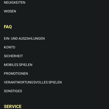
NEUIGKEITEN
WISSEN
FAQ
EIN- UND AUSZAHLUNGEN
KONTO
SICHERHEIT
MOBILES SPIELEN
PROMOTIONEN
VERANTWORTUNGSVOLLES SPIELEN
SONSTIGES
SERVICE