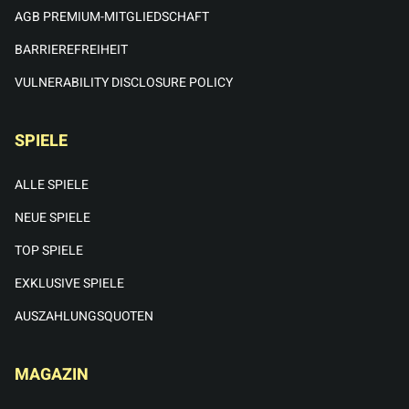
AGB PREMIUM-MITGLIEDSCHAFT
BARRIEREFREIHEIT
VULNERABILITY DISCLOSURE POLICY
SPIELE
ALLE SPIELE
NEUE SPIELE
TOP SPIELE
EXKLUSIVE SPIELE
AUSZAHLUNGSQUOTEN
MAGAZIN