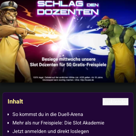
Inhalt
Ausblenden
So kommst du in die Duell-Arena
Mehr als nur Freispiele: Die Slot Akademie
Jetzt anmelden und direkt loslegen