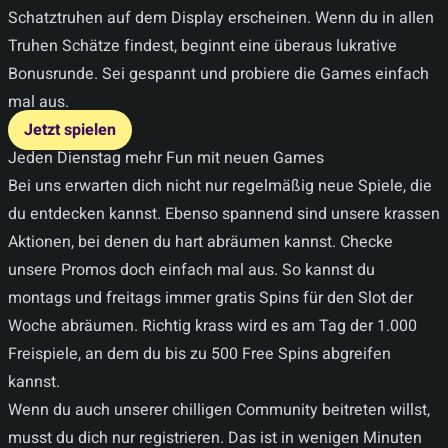
Schatztruhen auf dem Display erscheinen. Wenn du in allen
Truhen Schätze findest, beginnt eine überaus lukrative
Bonusrunde. Sei gespannt und probiere die Games einfach
mal aus.
Jetzt spielen
Jeden Dienstag mehr Fun mit neuen Games
Bei uns erwarten dich nicht nur regelmäßig neue Spiele, die
du entdecken kannst. Ebenso spannend sind unsere krassen
Aktionen, bei denen du hart abräumen kannst. Checke
unsere Promos doch einfach mal aus. So kannst du
montags und freitags immer gratis Spins für den Slot der
Woche abräumen. Richtig krass wird es am Tag der 1.000
Freispiele, an dem du bis zu 500 Free Spins abgreifen
kannst.
Wenn du auch unserer chilligen Community beitreten willst,
musst du dich nur registrieren. Das ist in wenigen Minuten