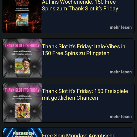
Auf ins Wochenende: 150 Free
Spins zum Thank Slot it’s Friday
mehr lesen
Thank Slot it’s Friday: Italo-Vibes in
150 Free Spins zu Pfingsten
mehr lesen
Thank Slot it’s Friday: 150 Freispiele
mit göttlichen Chancen
mehr lesen
Free Spin Monday: Ägyptische