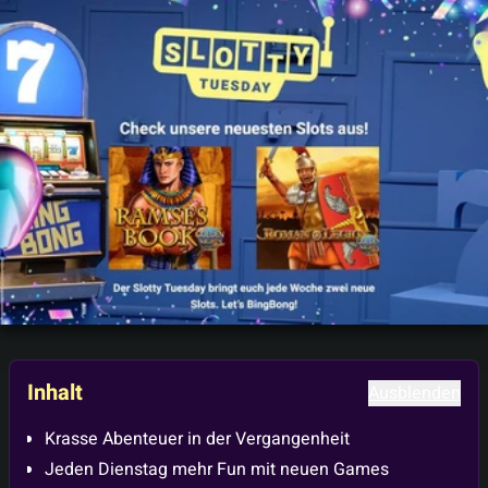
Inhalt
Ausblenden
Krasse Abenteuer in der Vergangenheit
Jeden Dienstag mehr Fun mit neuen Games