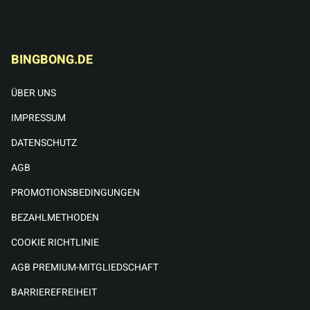
BINGBONG.DE
ÜBER UNS
IMPRESSUM
DATENSCHUTZ
AGB
PROMOTIONSBEDINGUNGEN
BEZAHLMETHODEN
COOKIE RICHTLINIE
AGB PREMIUM-MITGLIEDSCHAFT
BARRIEREFREIHEIT