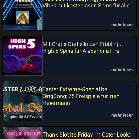
Vibes mit kostenlosen Spins für alle
mehr lesen
Mit Gratis-Drehs in den Frühling:
High 5 Spins für Alexandria Fire
mehr lesen
Easter Extreme-Special bei
BingBong: 75 Freispiele für 'nen
Heiermann
mehr lesen
Thank Slot it’s Friday im Oster-Look: