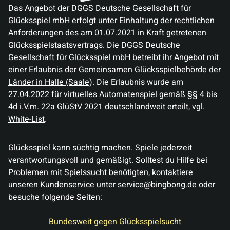
Das Angebot der DGGS Deutsche Gesellschaft für
Glücksspiel mbH erfolgt unter Einhaltung der rechtlichen
Anforderungen des am 01.07.2021 in Kraft getretenen
Glücksspielstaatsvertrags. Die DGGS Deutsche
Gesellschaft für Glücksspiel mbH betreibt ihr Angebot mit
einer Erlaubnis der
Gemeinsamen Glücksspielbehörde der
Länder in Halle (Saale)
. Die Erlaubnis wurde am
27.04.2022 für virtuelles Automatenspiel gemäß §§ 4 bis
4d i.V.m. 22a GlüStV 2021 deutschlandweit erteilt, vgl.
White-List
.
Glücksspiel kann süchtig machen. Spiele jederzeit
verantwortungsvoll und gemäßigt. Solltest du Hilfe bei
Problemen mit Spielssucht benötigten, kontaktiere
unseren Kundenservice unter
service@bingbong.de
oder
besuche folgende Seiten:
Bundesweit gegen Glücksspielsucht