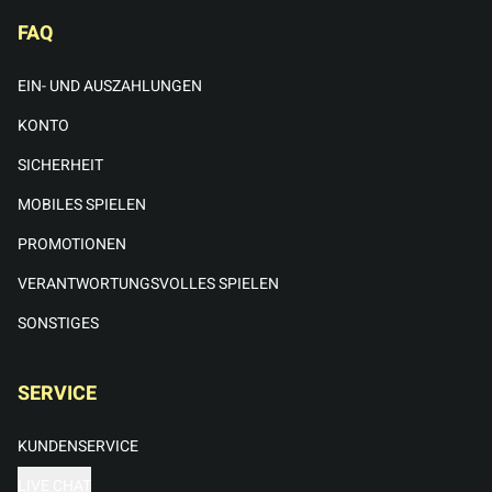
FAQ
EIN- UND AUSZAHLUNGEN
KONTO
SICHERHEIT
MOBILES SPIELEN
PROMOTIONEN
VERANTWORTUNGSVOLLES SPIELEN
SONSTIGES
SERVICE
KUNDENSERVICE
LIVE CHAT