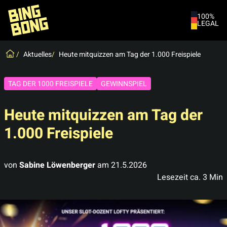
100%
LEGAL
Spiele
Aktuelles
Heute mitquizzen am Tag der 1.000 Freispiele
Neuigkeiten
Live-Chat
TAG DER 1000 FREISPIELE
GEWINNSPIEL
Mitgliedschaft kündigen
Heute mitquizzen am Tag der
1.000 Freispiele
von
Sabine Löwenberger
am
21.5.2026
Lesezeit ca.
3
Min