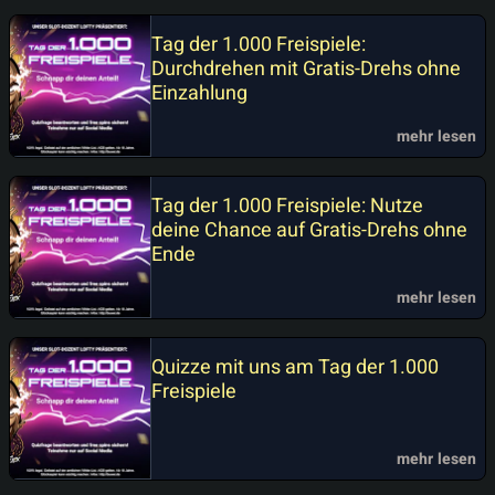
Tag der 1.000 Freispiele:
Durchdrehen mit Gratis-Drehs ohne
Einzahlung
mehr lesen
Tag der 1.000 Freispiele: Nutze
deine Chance auf Gratis-Drehs ohne
Ende
mehr lesen
Quizze mit uns am Tag der 1.000
Freispiele
mehr lesen