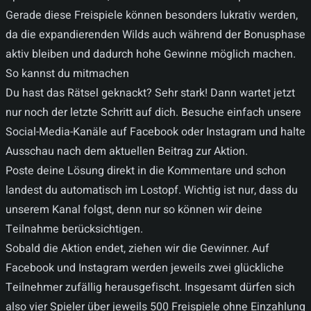
Gerade diese Freispiele können besonders lukrativ werden,
da die expandierenden Wilds auch während der Bonusphase
aktiv bleiben und dadurch hohe Gewinne möglich machen.
So kannst du mitmachen
Du hast das Rätsel geknackt? Sehr stark! Dann wartet jetzt
nur noch der letzte Schritt auf dich. Besuche einfach unsere
Social-Media-Kanäle auf
Facebook
oder
Instagram
und halte
Ausschau nach dem aktuellen Beitrag zur Aktion.
Poste deine Lösung direkt in die Kommentare und schon
landest du automatisch im Lostopf. Wichtig ist nur, dass du
unserem Kanal folgst, denn nur so können wir deine
Teilnahme berücksichtigen.
Sobald die Aktion endet, ziehen wir die Gewinner. Auf
Facebook und Instagram werden jeweils zwei glückliche
Teilnehmer zufällig herausgefischt. Insgesamt dürfen sich
also vier Spieler über jeweils 500 Freispiele ohne Einzahlung