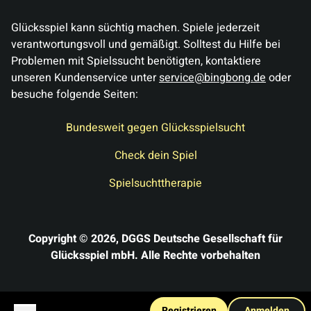
Glücksspiel kann süchtig machen. Spiele jederzeit
verantwortungsvoll und gemäßigt. Solltest du Hilfe bei
Problemen mit Spielssucht benötigten, kontaktiere
unseren Kundenservice unter
service@bingbong.de
oder
besuche folgende Seiten:
Bundesweit gegen Glücksspielsucht
Check dein Spiel
Spielsuchttherapie
Copyright ©
2026
, DGGS Deutsche Gesellschaft für
Glücksspiel mbH. Alle Rechte vorbehalten
Registrieren
Anmelden