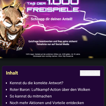
Inhalt
Ausblenden
Kennst du die korrekte Antwort?
Roter Baron: Luftkampf-Action über den Wolken
So kannst du mitmachen
Noch mehr Aktionen und Vorteile entdecken