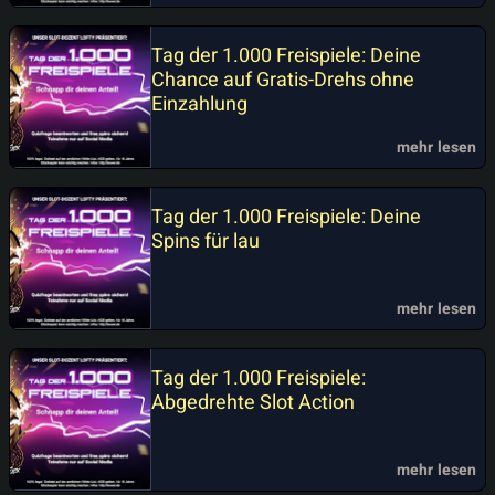
Tag der 1.000 Freispiele: Deine
Chance auf Gratis-Drehs ohne
Einzahlung
mehr lesen
Tag der 1.000 Freispiele: Deine
Spins für lau
mehr lesen
Tag der 1.000 Freispiele:
Abgedrehte Slot Action
mehr lesen