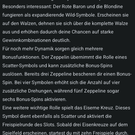
Besonders interessant: Der Rote Baron und die Blondine
fungieren als expandierende Wild-Symbole. Erscheinen sie
auf den Walzen, dehnen sie sich über die komplette Walze
aus und erhöhen dadurch deine Chancen auf starke
Gewinnkombinationen deutlich.
Für noch mehr Dynamik sorgen gleich mehrere
Bonusfunktionen. Der Zeppelin übernimmt die Rolle eines
Scatter-Symbols und kann zusätzliche Bonus-Spins
auslösen. Bereits drei Zeppeline bescheren dir einen Bonus-
Spin. Bei vier Symbolen erhöht sich die Anzahl auf vier
zusätzliche Drehungen, während fünf Zeppeline sogar
sechs Bonus-Spins aktivieren.
Eine weitere wichtige Rolle spielt das Eiserne Kreuz. Dieses
Symbol dient ebenfalls als Scatter und aktiviert die
Freispielrunde des Slots. Sobald drei Eisenkreuze auf dem
Spielfeld erscheinen, startest du mit zehn Freispiele durch.