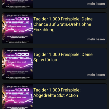
mehr lesen
Tag der 1.000 Freispiele: Deine
Chance auf Gratis-Drehs ohne
Einzahlung
mehr lesen
Tag der 1.000 Freispiele: Deine
Spins für lau
mehr lesen
Tag der 1.000 Freispiele:
Abgedrehte Slot Action