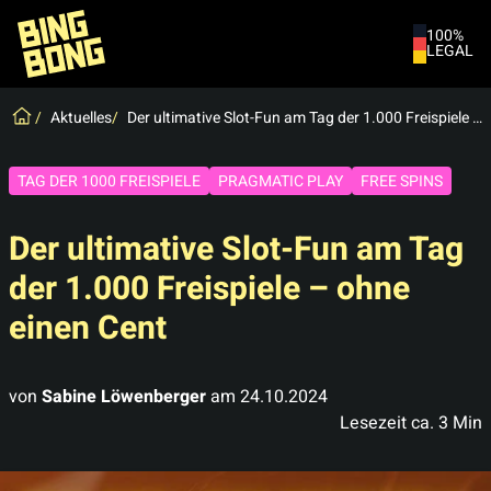
100%
LEGAL
Spiele
Aktuelles
Der ultimative Slot-Fun am Tag der 1.000 Freispiele – ohne einen Cent
Neuigkeiten
Live-Chat
TAG DER 1000 FREISPIELE
PRAGMATIC PLAY
FREE SPINS
Mitgliedschaft kündigen
Der ultimative Slot-Fun am Tag
der 1.000 Freispiele – ohne
einen Cent
von
Sabine Löwenberger
am
24.10.2024
Lesezeit ca.
3
Min