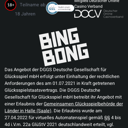
Mitglied Deutscher Online
Teilname ab
Casino Verband
18 Jahren
Das Angebot der DGGS Deutsche Gesellschaft für
Glücksspiel mbH erfolgt unter Einhaltung der rechtlichen
Anforderungen des am 01.07.2021 in Kraft getretenen
Glücksspielstaatsvertrags. Die DGGS Deutsche
Gesellschaft für Glücksspiel mbH betreibt ihr Angebot mit
einer Erlaubnis der
Gemeinsamen Glücksspielbehörde der
Länder in Halle (Saale)
. Die Erlaubnis wurde am
27.04.2022 für virtuelles Automatenspiel gemäß §§ 4 bis
4d i.V.m. 22a GlüStV 2021 deutschlandweit erteilt, vgl.