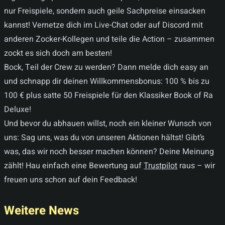
nur Freispiele, sondern auch geile Sachpreise einsacken
kannst! Vernetze dich im Live-Chat oder auf Discord mit
anderen Zocker-Kollegen und teile die Action – zusammen
zockt es sich doch am besten!
Bock, Teil der Crew zu werden? Dann melde dich easy an
und schnapp dir deinen Willkommensbonus: 100 % bis zu
100 € plus satte 50 Freispiele für den Klassiker Book of Ra
Deluxe!
Und bevor du abhauen willst, noch ein kleiner Wunsch von
uns: Sag uns, was du von unseren Aktionen hältst! Gibt’s
was, das wir noch besser machen können? Deine Meinung
zählt! Hau einfach eine Bewertung auf
Trustpilot
raus – wir
freuen uns schon auf dein Feedback!
Weitere News