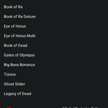
Book of Ra
Book of Ra Deluxe
Eye of Horus
Eye of Horus Multi
Book of Dead
Gates of Olympus
Big Bass Bonanza
Tizona
Ghost Slider
Legacy of Dead