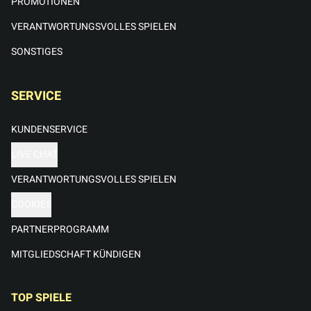
PROMOTIONEN
VERANTWORTUNGSVOLLES SPIELEN
SONSTIGES
SERVICE
KUNDENSERVICE
LIVE CHAT
VERANTWORTUNGSVOLLES SPIELEN
COOKIES
PARTNERPROGRAMM
MITGLIEDSCHAFT KÜNDIGEN
TOP SPIELE