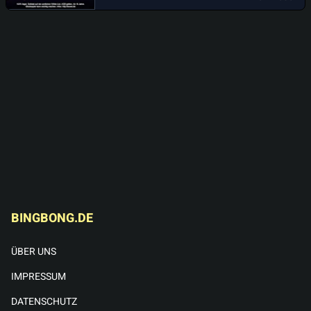
BINGBONG.DE
ÜBER UNS
IMPRESSUM
DATENSCHUTZ