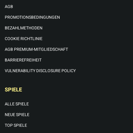
AGB
PROMOTIONSBEDINGUNGEN
BEZAHLMETHODEN
COOKIE RICHTLINIE
AGB PREMIUM-MITGLIEDSCHAFT
BARRIEREFREIHEIT
VULNERABILITY DISCLOSURE POLICY
SPIELE
ALLE SPIELE
NEUE SPIELE
TOP SPIELE