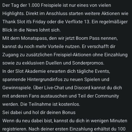
Der Tag der 1.000 Freispiele ist nur eines von vielen
Highlights. Direkt im Anschluss starten weitere Aktionen wie
Thank Slot it’s Friday oder die Verflixte 13. Ein regelmäßiger
Blick in die News lohnt sich.
Mit dem
Monatspass
, den wir jetzt Boom Pass nennen,
kannst du noch mehr Vorteile nutzen. Er verschafft dir
Zugang zu zusätzlichen Freispiel-Aktionen ohne Einzahlung
sowie zu exklusiven Duellen und Sonderpromos.
In der
Slot Akademie
erwarten dich tägliche Events,
spannende Hintergrundinfos zu neuen Spielen und
Gewinnspiele. Über Live-Chat und Discord kannst du dich
mit anderen Fans austauschen und Teil der Community
werden. Die Teilnahme ist kostenlos.
Sei dabei und hol dir deinen Bonus
Wenn du neu dabei bist, kannst du dich in wenigen Minuten
registrieren. Nach deiner ersten Einzahlung erhältst du 100