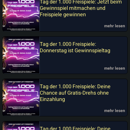
Tag der 1.000 Freispiele: Jetzt beim
Gewinnspiel mitmachen und
Freispiele gewinnen
mehr lesen
Tag der 1.000 Freispiele:
Donnerstag ist Gewinnspieltag
mehr lesen
Tag der 1.000 Freispiele: Deine
Chance auf Gratis-Drehs ohne
Einzahlung
mehr lesen
Tag der 1.000 Freispiele: Deine