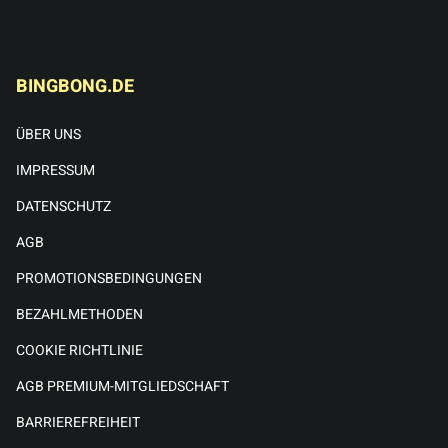
BINGBONG.DE
ÜBER UNS
IMPRESSUM
DATENSCHUTZ
AGB
PROMOTIONSBEDINGUNGEN
BEZAHLMETHODEN
COOKIE RICHTLINIE
AGB PREMIUM-MITGLIEDSCHAFT
BARRIEREFREIHEIT