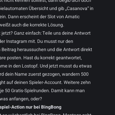
t nicht kennen solltest, dann begib dich doch
ielautomaten Übersicht
und gib „Casanova“ in
in. Dann erscheint der Slot von Amatic
eißt auch die korrekte Lösung.
etzt? Ganz einfach: Teile uns deine Antwort
der
Instagram
mit. Du musst nur den
Beitrag heraussuchen und die Antwort direkt
re posten. Hast du korrekt geantwortet,
me in den Lostopf. Und jetzt musst du etwas
ird dein Name zuerst gezogen, wandern 500
ight auf deinen Spieler-Account. Weitere zehn
n je 50 Gratis-Spielrunden. Damit kann man
etwas anfangen, oder?
ispiel-Action nur bei BingBong