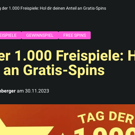
 der 1.000 Freispiele: Hol dir deinen Anteil an Gratis-Spins
EISPIELE
GEWINNSPIEL
FREE SPINS
en
r 1.000 Freispiele: H
l an Gratis-Spins
chaft kündigen
nberger
am
30.11.2023