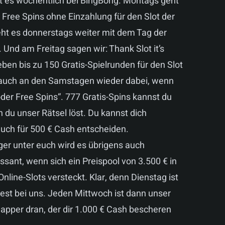
et es wöchentlich bei BingBong. Montags geht
 Free Spins ohne Einzahlung für den Slot der
t es donnerstags weiter mit dem Tag der
. Und am Freitag sagen wir: Thank Slot it’s
ben bis zu 150 Gratis-Spielrunden für den Slot
 auch an den Samstagen wieder dabei, wenn
der Free Spins“. 777 Gratis-Spins kannst du
du unser Rätsel löst. Du kannst dich
auch für 500 € Cash entscheiden.
ger unter euch wird es übrigens auch
ssant, wenn sich ein Preispool von 3.500 € in
nline-Slots versteckt. Klar, denn Dienstag ist
est bei uns. Jeden Mittwoch ist dann unser
pper dran, der dir 1.000 € Cash bescheren