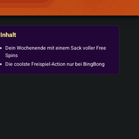
Inhalt
Dein Wochenende mit einem Sack voller Free
Spins
Die coolste Freispiel-Action nur bei BingBong