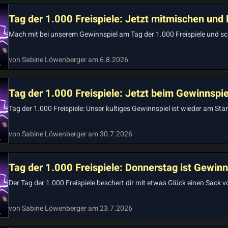
Tag der 1.000 Freispiele: Jetzt mitmischen und 
Mach mit bei unserem Gewinnspiel am Tag der 1.000 Freispiele und sc
von
Sabine Löwenberger
am
6.8.2026
Tag der 1.000 Freispiele: Jetzt beim Gewinnspi
Tag der 1.000 Freispiele: Unser kultiges Gewinnspiel ist wieder am Sta
von
Sabine Löwenberger
am
30.7.2026
Tag der 1.000 Freispiele: Donnerstag ist Gewinn
Der Tag der 1.000 Freispiele beschert dir mit etwas Glück einen Sack vo
von
Sabine Löwenberger
am
23.7.2026