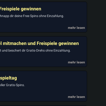
Freispiele gewinnen
hnapp dir deine Free Spins ohne Einzahlung.
mehr lesen
el mitmachen und Freispiele gewinnen
rt und beschert dir Gratis-Drehs ohne Einzahlung.
mehr lesen
spieltag
ller Gratis-Spins.
mehr lesen