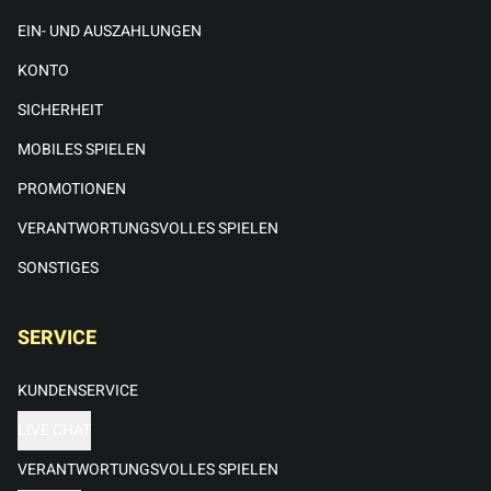
EIN- UND AUSZAHLUNGEN
KONTO
SICHERHEIT
MOBILES SPIELEN
PROMOTIONEN
VERANTWORTUNGSVOLLES SPIELEN
SONSTIGES
SERVICE
KUNDENSERVICE
LIVE CHAT
VERANTWORTUNGSVOLLES SPIELEN