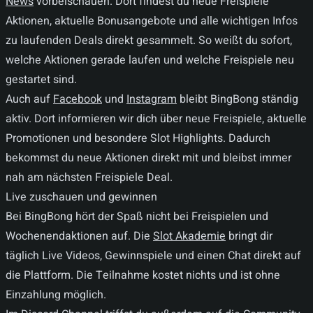
News
vorbeischauen. Dort findest du neue Freispiele
Aktionen, aktuelle Bonusangebote und alle wichtigen Infos
zu laufenden Deals direkt gesammelt. So weißt du sofort,
welche Aktionen gerade laufen und welche Freispiele neu
gestartet sind.
Auch auf
Facebook
und
Instagram
bleibt BingBong ständig
aktiv. Dort informieren wir dich über neue Freispiele, aktuelle
Promotionen und besondere Slot Highlights. Dadurch
bekommst du neue Aktionen direkt mit und bleibst immer
nah am nächsten Freispiele Deal.
Live zuschauen und gewinnen
Bei BingBong hört der Spaß nicht bei Freispielen und
Wochenendaktionen auf. Die
Slot Akademie
bringt dir
täglich Live Videos, Gewinnspiele und einen Chat direkt auf
die Plattform. Die Teilnahme kostet nichts und ist ohne
Einzahlung möglich.