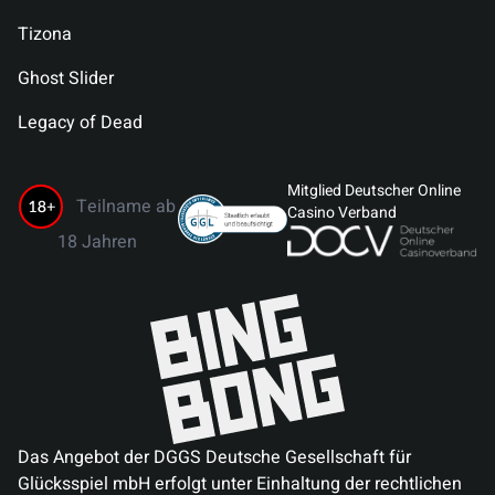
Tizona
Ghost Slider
Legacy of Dead
Mitglied Deutscher Online
Teilname ab
Casino Verband
18 Jahren
Das Angebot der DGGS Deutsche Gesellschaft für
Glücksspiel mbH erfolgt unter Einhaltung der rechtlichen