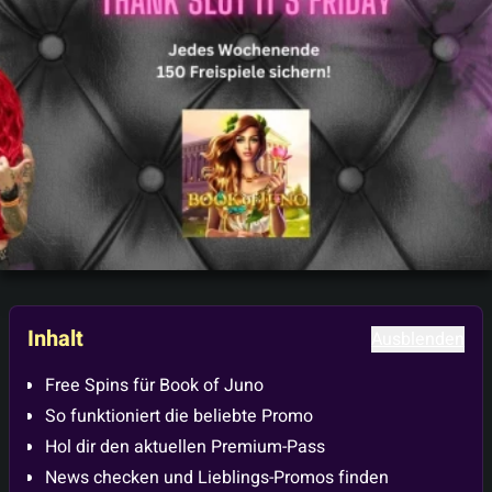
Inhalt
Ausblenden
Free Spins für Book of Juno
So funktioniert die beliebte Promo
Hol dir den aktuellen Premium-Pass
News checken und Lieblings-Promos finden