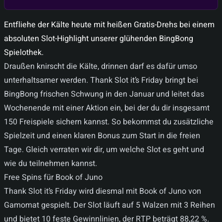
Entfliehe der Kälte heute mit heißen Gratis-Drehs bei einem
absoluten Slot-Highlight unserer glühenden BingBong
Spielothek.
Draußen knirscht die Kälte, drinnen darf es dafür umso
unterhaltsamer werden. Thank Slot it’s Friday bringt bei
BingBong frischen Schwung in den Januar und leitet das
Wochenende mit einer Aktion ein, bei der du dir insgesamt
150 Freispiele sichern kannst. So bekommst du zusätzliche
Spielzeit und einen klaren Bonus zum Start in die freien
Tage. Gleich verraten wir dir, um welche Slot es geht und
wie du teilnehmen kannst.
Free Spins für Book of Juno
Thank Slot it’s Friday wird diesmal mit Book of Juno von
Gamomat gespielt. Der Slot läuft auf 5 Walzen mit 3 Reihen
und bietet 10 feste Gewinnlinien, der RTP beträgt 88,22 %.