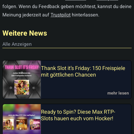
folgen. Wenn du Feedback geben möchtest, kannst du deine
Meinung jederzeit auf
Trustpilot
hinterlassen.
Weitere News
Alle Anzeigen
Thank Slot it’s Friday: 150 Freispiele
mit göttlichen Chancen
mehr lesen
Ready to Spin? Diese Max RTP-
Slots hauen euch vom Hocker!